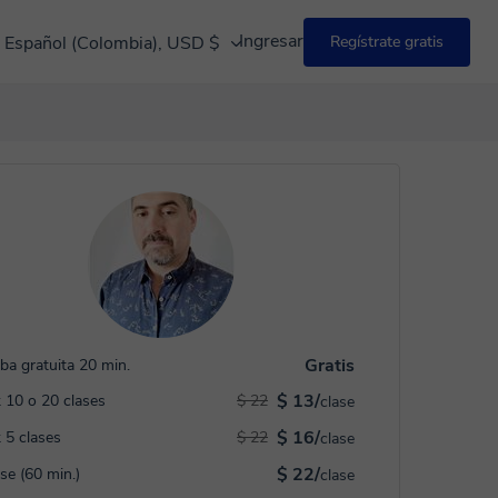
Ingresar
Español (Colombia), USD $
Regístrate gratis
Gratis
ba gratuita 20 min.
$ 13/
 10 o 20 clases
$ 22
clase
$ 16/
 5 clases
$ 22
clase
$ 22/
ase (60 min.)
clase