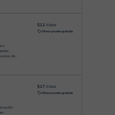
$12
/clase
Ofrece prueba gratuita
ico
rocesos de
s o sin...
$17
/clase
Ofrece prueba gratuita
 en