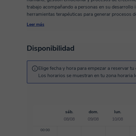
trabajo acompañando a personas en su desarrollo i
herramientas terapéuticas para generar procesos d
personal. Mi enfoque integra musicoterapia, terapia
Leer más
creatividad y expresión artística, lo que permite t
y desarrollo personal de manera práctica y significativa. Mis sesiones están orie
personas que desean fortalecer su bienestar emocio
Disponibilidad
gestionar el estrés, potenciar su creatividad o inic
encuentro se adapta a las necesidades y objetivos 
seguro, reflexivo y respetuoso. Además de mi trabajo terapéutico, soy docente universitario y
Elige fecha y hora para empezar a reservar tu 
diseñador de experiencias de aprendizaje, por lo qu
Los horarios se muestran en tu zona horaria l
guiada y herramientas concretas que pueden aplicarse en la vida 
incluir ejercicios de mindfulness, exploración emoci
con música y herramientas de desarrollo personal. Idiomas: Español. Si buscas un espacio de
aprendizaje, bienestar y crecimiento personal, est
✨
sáb.
dom.
lun.
08/08
09/08
10/08
00:00