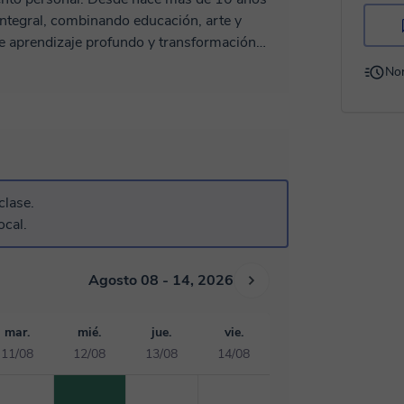
ntegral, combinando educación, arte y
e aprendizaje profundo y transformación
 transpersonal, atención plena (mindfulness),
No
rabajar emociones, autoconocimiento, bienestar
ntadas a
nal, desarrollar mayor conciencia personal,
iar un proceso de crecimiento interior. Cada
de cada estudiante, generando un espacio
clase.
e mis clases combinan reflexión, práctica
ocal.
cotidiana. Las sesiones pueden
onal, técnicas de expresión artística, trabajo
Agosto 08 - 14, 2026
aré encantado de acompañarte en tu proceso.
mar.
mié.
jue.
vie.
11/08
12/08
13/08
14/08