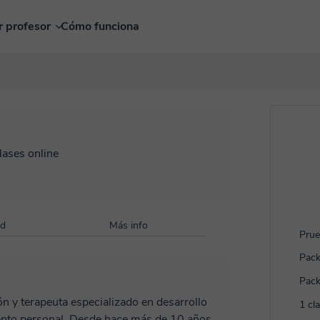
r profesor
Cómo funciona
lases online
ad
Más info
Prue
Pack
Pack
ón y terapeuta especializado en desarrollo
1 cl
hace más de 10 años