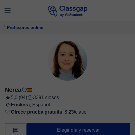
Profesores online
Nerea
5,0 (94)
3391 clases
Euskera,
Español
Ofrece prueba gratuita
$ 23/
clase
Elegir día y reservar