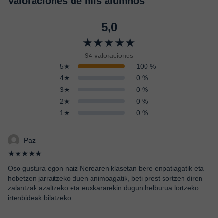
Valoraciones de mis alumnos
5,0
★★★★★
94 valoraciones
5★
100 %
4★
0 %
3★
0 %
2★
0 %
1★
0 %
Paz
★★★★★
Oso gustura egon naiz Nerearen klasetan bere enpatiagatik eta
hobetzen jarraitzeko duen animoagatik, beti prest sortzen diren
zalantzak azaltzeko eta euskararekin dugun helburua lortzeko
irtenbideak bilatzeko