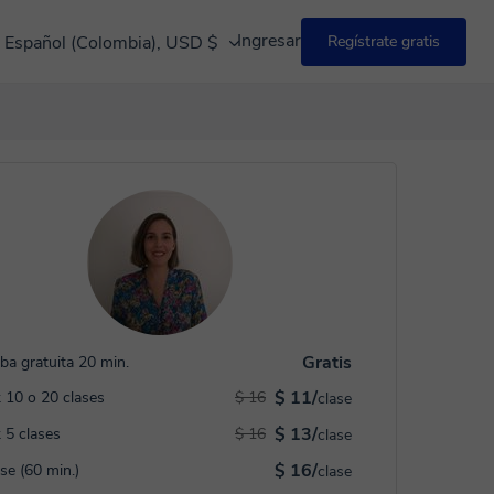
Ingresar
Español (Colombia), USD $
Regístrate gratis
Gratis
ba gratuita 20 min.
$ 11/
 10 o 20 clases
$ 16
clase
$ 13/
 5 clases
$ 16
clase
$ 16/
ase (60 min.)
clase