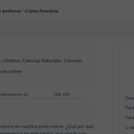
r profesor
Cómo funciona
, Historia, Ciencias Naturales, Ciencias
ases online
Valoraciones (1)
Más info
Prue
Pack
Pack
tirme en vuestra profe online. ¿Qué por qué
1 cl
xperiencia en este sector, mis clases son