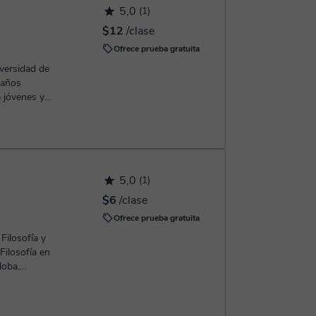
5,0
(1)
$12
/clase
Ofrece prueba gratuita
iversidad de
 años
a jóvenes y
5,0
(1)
$6
/clase
Ofrece prueba gratuita
Filosofía y
 Filosofía en
doba,