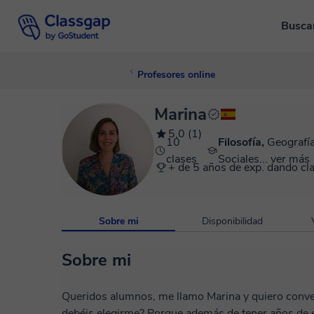
Busca
Profesores online
Marina
5,0 (1)
10
Filosofía,
Geografía
clases
Sociales...
ver más
+ de 5 años de exp. dando cl
Sobre mi
Disponibilidad
Sobre mi
Queridos alumnos, me llamo Marina y quiero conver
debéis elegirme? Porque además de tener años de e