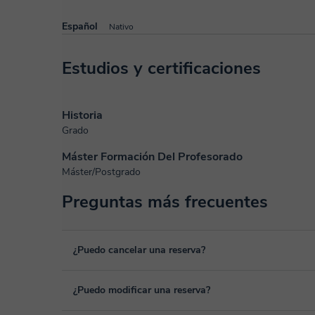
Español
Nativo
Estudios y certificaciones
Historia
Grado
Máster Formación Del Profesorado
Máster/Postgrado
Preguntas más frecuentes
¿Puedo cancelar una reserva?
Sí, puedes cancelar una reserva hasta un máximo de 8 hora
¿Puedo modificar una reserva?
cancelación. Estudiaremos cada caso de forma personal pa