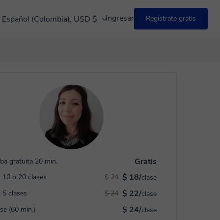
Ingresar
Español (Colombia), USD $
Regístrate gratis
Gratis
ba gratuita 20 min.
$ 18/
 10 o 20 clases
$ 24
clase
$ 22/
 5 clases
$ 24
clase
$ 24/
ase (60 min.)
clase