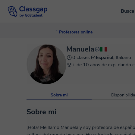
Busca
Profesores online
Manuela
0 clases
Español,
Italiano
+ de 10 años de exp. dando c
Sobre mi
Disponibilid
Sobre mi
¡Hola! Me llamo Manuela y soy profesora de español con una verdadera pasión por el idioma y la
cultura del mundo hispano. He estudiado español 