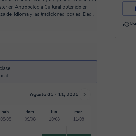
ter en Antropología Cultural obtenido en
el idioma y las tradiciones locales. Desde
vel inicial e intermedio, ayudándoles a
No
o es dinámico, práctico y totalmente
eras mejorar tu conversación, viajar,
r una nueva cultura, construiremos juntos un
iales auténticos (videos, artículos, música,
, ameno y significativo, y te guiaré paso a
idioma, sino también del mundo que lo rodea.
clase.
ante que puede ser aprender español con el
ocal.
pronto!
Agosto 05 - 11, 2026
sáb.
dom.
lun.
mar.
08/08
09/08
10/08
11/08