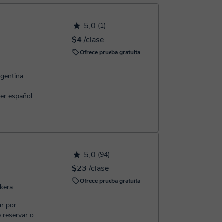
 confirmación de la reserva.
5,0
(1)
$4
/clase
Ofrece prueba gratuita
gentina.
a
er español
e gus...
5,0
(94)
$23
/clase
Ofrece prueba gratuita
skera
ar por
 reservar o