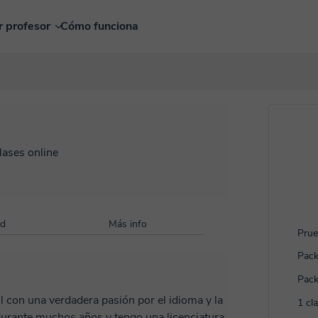
r profesor
Cómo funciona
lases online
ad
Más info
Prue
Pack
Pack
1 cl
durante muchos años y tengo una licenciatura