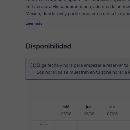
en Literatura Hispanoamericana, además de un más
México, donde viví y pude conocer de cerca la riqueza d
hace varios años enseño español a estudiantes de ni
Leer más
comunicarse con confianza y naturalidad. Mi métod
adaptado a tus objetivos personales: ya sea que qui
prepararte para un examen o simplemente descubri
Disponibilidad
camino a tu medida. Durante las clases utilizo mater
juegos lingüísticos) para que el aprendizaje sea vivo
paso hacia una comprensión profunda no solo del 
Elige fecha y hora para empezar a reservar tu 
Reserva una clase de prueba y descubre lo estimul
Los horarios se muestran en tu zona horaria l
apoyo adecuado. Te espero en clase… ¡Nos vemos 
mié.
jue.
vie.
05/08
06/08
07/08
07:00