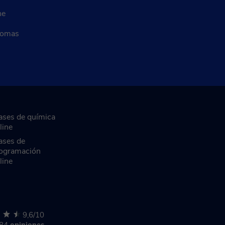
ne
diomas
ases de química
line
ases de
ogramación
line
9,6/10