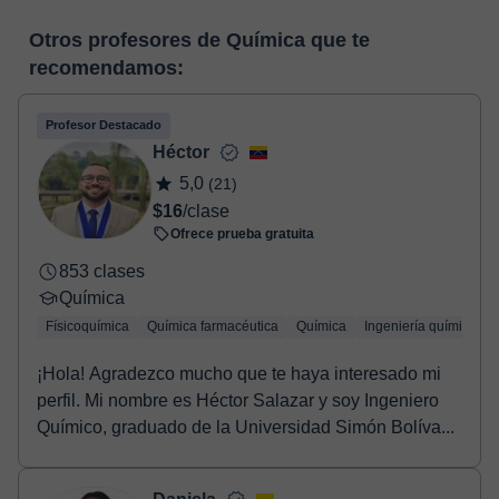
funcionalidades específicas para ello, como el vídeo-chat, la
En el momento en que selecciones una clase o un pack de
pizarra virtual o el editor de textos a tiempo real. En el siguiente
Otros profesores de Química que te
horas, podrás realizar el pago mediante nuestro TPV virtual.
enlace puedes ver una demo del aula y conocerla:
Ver aula
recomendamos:
Tienes dos opciones para efectuar el pago:
virtual
- Tarjeta de crédito.
- Paypal.
Profesor Destacado
Una vez realices el pago de la clase, recibirás un e-mail de
Héctor
confirmación de la reserva.
5,0
(21)
$16
/clase
Ofrece prueba gratuita
853 clases
Química
Físicoquímica
Química farmacéutica
Química
Ingeniería química
¡Hola! Agradezco mucho que te haya interesado mi
perfil. Mi nombre es Héctor Salazar y soy Ingeniero
Químico, graduado de la Universidad Simón Bolíva...