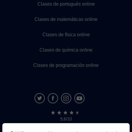
Clases de portugués online
Clases de matemáticas online
Clases de física online
Clases de química online
Clases de programación online
9,6/10
1.339.284
opiniones
de