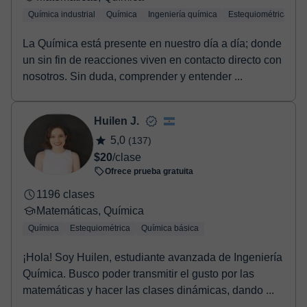
Química industrial
Química
Ingeniería química
Estequiométrica
Q
La Química está presente en nuestro día a día; donde
un sin fin de reacciones viven en contacto directo con
nosotros. Sin duda, comprender y entender ...
Huilen J.
5,0
(137)
$20
/clase
Ofrece prueba gratuita
1196 clases
Matemáticas, Química
Química
Estequiométrica
Química básica
¡Hola! Soy Huilen, estudiante avanzada de Ingeniería
Química. Busco poder transmitir el gusto por las
matemáticas y hacer las clases dinámicas, dando ...