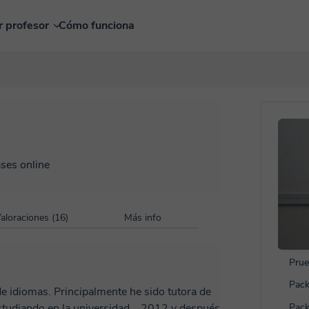
r profesor
Cómo funciona
ases online
aloraciones (16)
Más info
Prue
Pack
de idiomas. Principalmente he sido tutora de
studiando en la universidad... 2012 y después
Pack