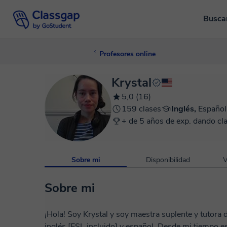
Busca
Profesores online
Krystal
5,0 (16)
159 clases
Inglés,
Español
+ de 5 años de exp. dando cl
Sobre mi
Disponibilidad
V
Sobre mi
¡Hola! Soy Krystal y soy maestra suplente y tutora 
inglés [ESL incluido] y español. Desde mi tiempo e