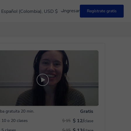
Ingresar
Español (Colombia), USD $
Regístrate gratis
Gratis
ba gratuita 20 min.
$ 12/
 10 o 20 clases
$ 15
clase
$ 13/
 5 clases
$ 15
clase