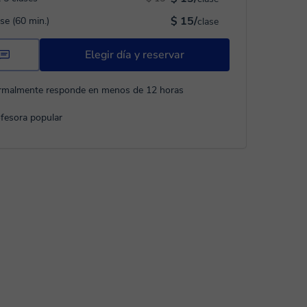
$ 15/
ase (60 min.)
clase
Elegir día y reservar
rmalmente responde en menos de 12 horas
fesora popular