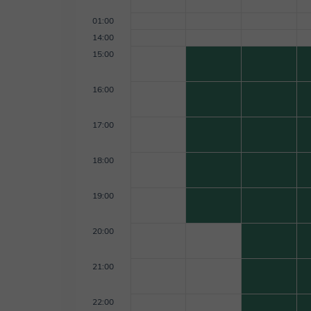
English, my minor in Spanish, and a teaching crede
California in the U.S.
01:00
14:00
15:00
16:00
17:00
18:00
19:00
20:00
21:00
22:00