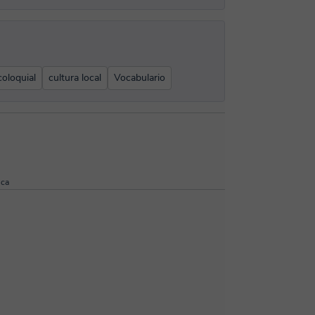
coloquial
cultura local
Vocabulario
ica