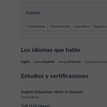
Español
Costumbres
Conversación
Gramática
Español 
Los idiomas que hablo
Inglés
Español
Francés
Nativo
Bilingüe
Competencia bás
Estudios y certificaciones
English Education, Minor In Spanish
Licenciatura
Tefl (120 Hours)