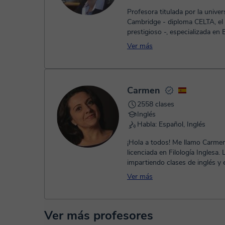
Profesora titulada por la unive
Cambridge - diploma CELTA, el
prestigioso -, especializada en
English, preparación de exámene
Ver más
Carmen
2558 clases
Inglés
Habla: Español, Inglés
¡Hola a todos! Me llamo Carmen y soy
licenciada en Filología Inglesa. 
impartiendo clases de inglés y 
desde hace casi 15 años. Como 
Ver más
Ver más profesores