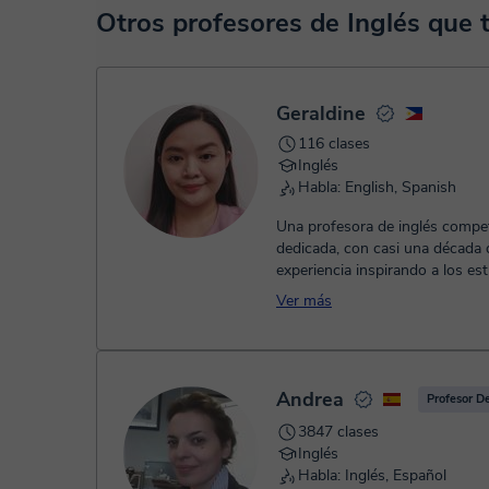
En el momento en que selecciones una clase o un pack de 
Otros profesores de Inglés que
TPV virtual. Tienes dos opciones para efectuar el pago:
- Tarjeta de crédito.
- Paypal.
Una vez realices el pago de la clase, recibirás un e-mail de
Geraldine
116 clases
Inglés
Habla: English, Spanish
Una profesora de inglés compe
dedicada, con casi una década 
experiencia inspirando a los es
desarrollar sólidas habilidades d
Ver más
Andrea
Profesor D
3847 clases
Inglés
Habla: Inglés, Español