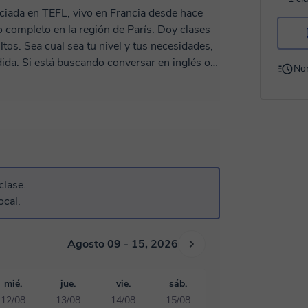
ciada en TEFL, vivo en Francia desde hace
 completo en la región de París. Doy clases
ltos. Sea cual sea tu nivel y tus necesidades,
ida. Si está buscando conversar en inglés o
No
 su trabajo, puedo ayudarlo. Tengo mucha
o TOEIC y LINGUASKILL (BULATS). También
n mis lecciones, en primer lugar, prefiero el
de lengua materna y una verdadera ventaja
e, por eso las actividades divertidas y
 Con respecto a los niños y adolescentes,
te aprender mientras se divierten. Prospero
clase.
ver a mis estudiantes progresar y sentirse
ocal.
e conviene no dudes en contactarme, ¡espero
Agosto 09 - 15, 2026
mié.
jue.
vie.
sáb.
12/08
13/08
14/08
15/08