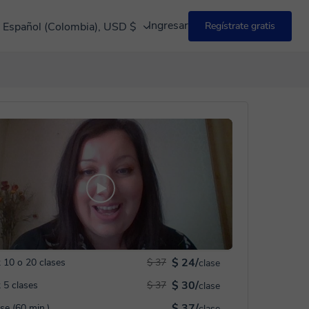
Ingresar
Español (Colombia), USD $
Regístrate gratis
$ 24/
 10 o 20 clases
$ 37
clase
$ 30/
 5 clases
$ 37
clase
$ 37/
ase (60 min.)
clase