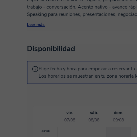
trabajo - conversación. Acento nativo - avance ráp
Speaking para reuniones, presentaciones, negociaciones. Más de 20 años de e
enseñando a adultos y más de 5 años de experiencia enseñand
Leer más
EXÁMENES >> Aprobado GARANTIZADO en cualqui
APTIS, garantizado. Te enseño a tener confianza en
para que tengas éxito con tu examen. Preparo muy 
Disponibilidad
GRAMÁTICA >> Además, si alguna vez le has tenid
tendrás: te lo explico todo paso a paso para que lo entie
NEGOCIOS >> te proporcionaré una gran cantidad d
Elige fecha y hora para empezar a reservar tu 
negocios. Hago especial énfasis en la parte de escuchar y hablar. Mis cl
Los horarios se muestran en tu zona horaria l
con contenidos interesantes (videos, lecturas, ejercicios online,
pronto en una de mis clases!
vie.
sáb.
dom.
07/08
08/08
09/08
00:00