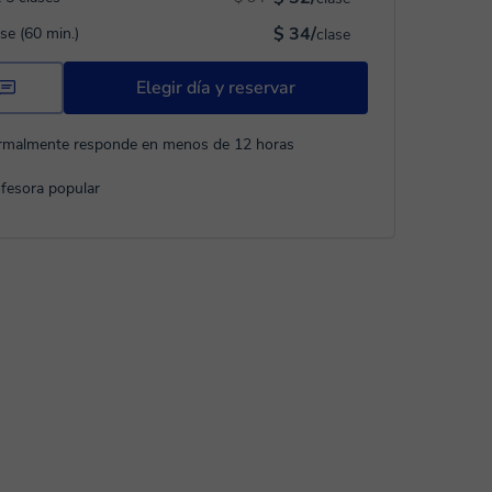
$ 34/
ase (60 min.)
clase
Elegir día y reservar
rmalmente responde en menos de 12 horas
fesora popular