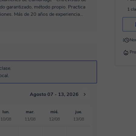
ido garantizado, método propio. Practica
1 cl
xperiencia
o en línea. PREPARACIÓN DE
er examen de Cambridge, EOI, TOEFL,
 ti mismo para hablar y técnicas específicas
No
bien, especialmente para el examen oral.
o miedo a la gramática, conmigo ya no lo
Pro
ndas perfectamente. INGLÉS DE
e material dedicado y adaptado a tu área de
clase.
ases son dinámicas y
ocal.
 listening). ¡Espero conocerte
Agosto 07 - 13, 2026
lun.
mar.
mié.
jue.
10/08
11/08
12/08
13/08