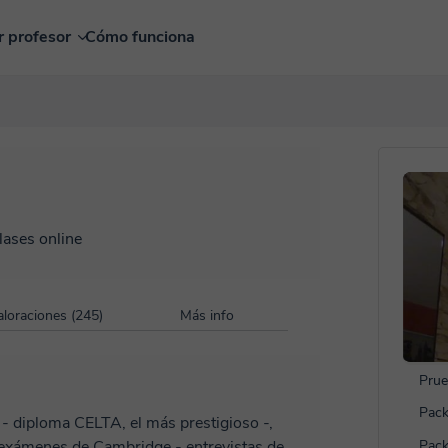
r profesor
Cómo funciona
lases online
aloraciones (245)
Más info
Prue
Pack
 - diploma CELTA, el más prestigioso -,
 exámenes de Cambridge - entrevistas de
Pack