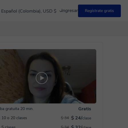
Ingresar
Español (Colombia), USD $
Regístrate gratis
Gratis
ba gratuita 20 min.
$ 24/
 10 o 20 clases
$ 34
clase
$ 32/
 5 clases
$ 34
clase