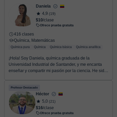
- Paypal.
Daniela
Una vez realices el pago de la clase, recibirás un e-mail de
4,9
(19)
confirmación de la reserva.
$10
/clase
Ofrece prueba gratuita
416 clases
Química, Matemáticas
Química pura
Química
Química básica
Química analítica
¡Hola! Soy Daniela, química graduada de la
Universidad Industrial de Santander, y me encanta
enseñar y compartir mi pasión por la ciencia. He sido
tut...
Profesor Destacado
Héctor
5,0
(21)
$16
/clase
Ofrece prueba gratuita