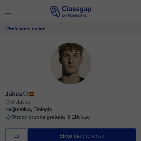
Profesores online
Jakes
0 clases
Química,
Biología
Ofrece prueba gratuita
$ 11/
clase
Elegir día y reservar