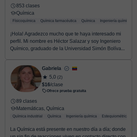
853 clases
Química
Físicoquímica
Química farmacéutica
Química
Ingeniería química
¡Hola! Agradezco mucho que te haya interesado mi
perfil. Mi nombre es Héctor Salazar y soy Ingeniero
Químico, graduado de la Universidad Simón Bolíva...
Gabriela
5,0
(2)
$16
/clase
Ofrece prueba gratuita
89 clases
Matemáticas, Química
Química industrial
Química
Ingeniería química
Estequiométrica
Q
La Química está presente en nuestro día a día; donde
un sin fin de reacciones viven en contacto directo con