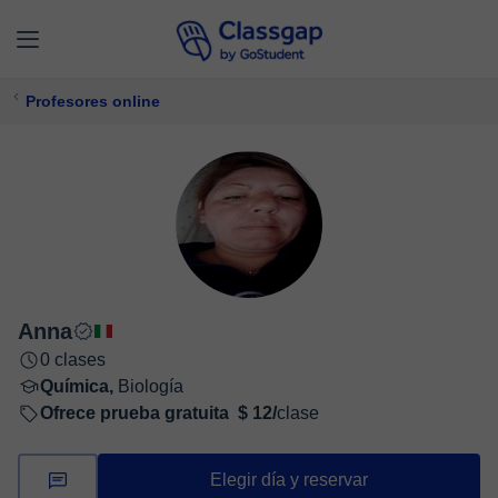
Profesores online
Anna
0 clases
Química,
Biología
Ofrece prueba gratuita
$ 12/
clase
Elegir día y reservar