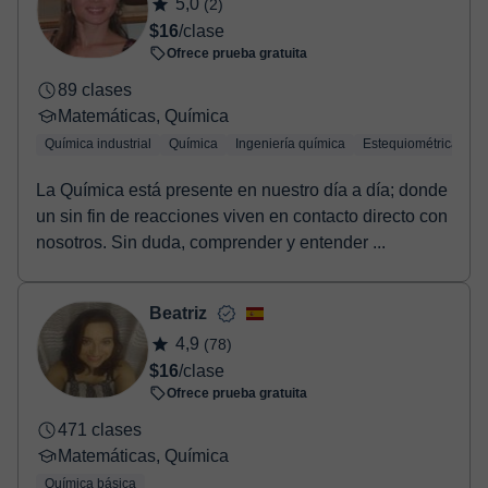
5,0
(2)
$16
/clase
Ofrece prueba gratuita
89 clases
Matemáticas, Química
Química industrial
Química
Ingeniería química
Estequiométrica
Q
La Química está presente en nuestro día a día; donde
un sin fin de reacciones viven en contacto directo con
nosotros. Sin duda, comprender y entender ...
Beatriz
4,9
(78)
$16
/clase
Ofrece prueba gratuita
471 clases
Matemáticas, Química
Química básica