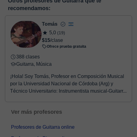
Otros profesores de Guitarra que te
horas, podrás realizar el pago mediante nuestro TPV virtual.
enlace puedes ver una demo del aula y conocerla:
Ver aula
recomendamos:
Tienes dos opciones para efectuar el pago:
virtual
- Tarjeta de crédito.
- Paypal.
Tomás
Una vez realices el pago de la clase, recibirás un e-mail de
5,0
(19)
confirmación de la reserva.
$15
/clase
Ofrece prueba gratuita
388 clases
Guitarra, Música
¡Hola! Soy Tomás, Profesor en Composición Musical
por la Universidad Nacional de Córdoba (Arg) y
Técnico Universitario: Instrumentista musical-Guitarr...
Ver más profesores
Profesores de Guitarra online