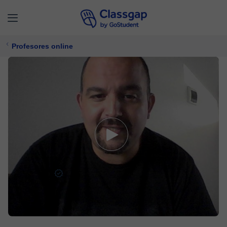
Profesores online
Fernando
5,0 (52)
135 clases
Guitarra,
Piano
Ofrece prueba gratuita
$ 26/
clase