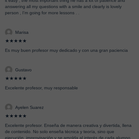
it easy , the most important thing he has a lot of patience and
answering all my questions with a smile and clearly is lovely
person , I’m going for more lessons . .
Marisa
★★★★★
Es muy buen profesor muy dedicado y con una gran paciencia
Gustavo
★★★★★
Excelente profesor, muy responsable
Ayelen Suarez
★★★★★
Excelente profesor. Enseña de manera creativa y divertida, llena
de contenido. No solo enseña técnica y teoría, sino que
ejecución, improvisación y se amolda al interés de cada alumno.