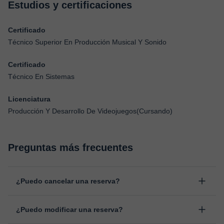
Estudios y certificaciones
Certificado
Técnico Superior En Producción Musical Y Sonido
Certificado
Técnico En Sistemas
Licenciatura
Producción Y Desarrollo De Videojuegos(Cursando)
Preguntas más frecuentes
¿Puedo cancelar una reserva?
Sí, puedes cancelar una reserva hasta un máximo de 8 horas
¿Puedo modificar una reserva?
antes de la clase, indicando el motivo de cancelación.
Estudiaremos cada caso de forma personal para proceder a la