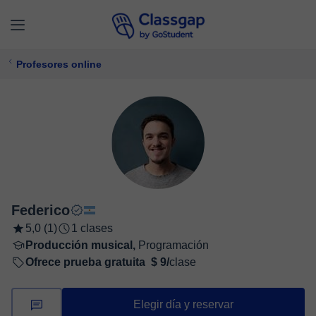
Profesores online
Federico
5,0 (1)
1 clases
Producción musical,
Programación
Ofrece prueba gratuita
$ 9/
clase
Elegir día y reservar