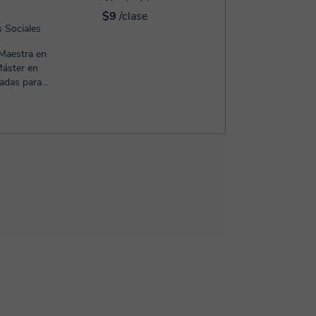
$9
/clase
s Sociales
 Maestra en
Máster en
adas para
.