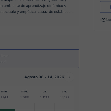
 un ambiente de aprendizaje dinámico y
 sociable y empática, capaz de establecer
 Creo que la comunicación efectiva es clave
No
or escuchar y entender las necesidades de
s virtudes, ya que creo que cada niño tiene
petar sus diferencias. Me gusta pensar que
ue juntos podemos explorar el mundo de la
etivo es inspirar a mis alumnos a amar la
lidades críticas y creativas que les beneficien
clase.
r mi pasión por la literatura con mis
ocal.
rollo.
Agosto 08 - 14, 2026
mar.
mié.
jue.
vie.
11/08
12/08
13/08
14/08