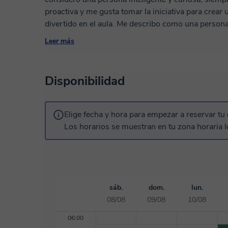
proactiva y me gusta tomar la iniciativa para crear
divertido en el aula. Me describo como una persona
relaciones positivas con mis estudiantes y colegas.
Leer más
para el éxito en cualquier ámbito, y me esfuerzo p
cada uno de mis alumnos. La paciencia es una de mi
su propio ritmo de aprendizaje y es importante res
Disponibilidad
soy una guía y un apoyo para mis estudiantes, y q
literatura de manera creativa y emocionante. Mi obj
lectura y la escritura, y ayudarles a desarrollar habi
Elige fecha y hora para empezar a reservar tu 
a lo largo de su vida. Estoy emocionada de comparti
Los horarios se muestran en tu zona horaria l
estudiantes y de ser parte de su crecimiento y desar
sáb.
dom.
lun.
08/08
09/08
10/08
06:00