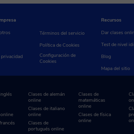
empresa
Recursos
otros
Dar clases onli
Términos del servicio
Test de nivel i
Política de Cookies
Configuración de
e privacidad
Blog
Cookies
Mapa del sitio
inglés
Clases de alemán
Clases de
Cl
online
matemáticas
on
online
Clases de italiano
Cl
 online
online
Clases de física
pr
online
on
francés
Clases de
portugués online