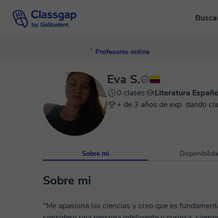
Busca
Profesores online
Eva S.
0 clases
Literatura Españo
+ de 3 años de exp. dando cl
Sobre mi
Disponibilid
Sobre mi
"Me apasiona las ciencias y creo que es fundamental
considero una persona inteligente y curiosa, siemp