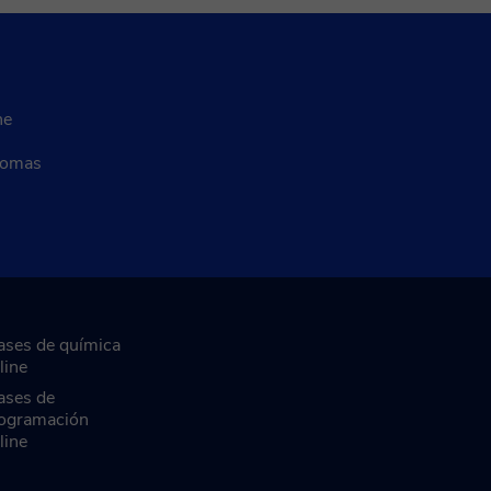
ne
diomas
ases de química
line
ases de
ogramación
line