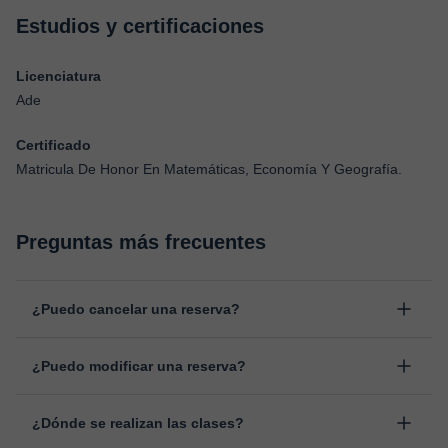
Estudios y certificaciones
Licenciatura
Ade
Certificado
Matricula De Honor En Matemáticas, Economía Y Geografía.
Preguntas más frecuentes
¿Puedo cancelar una reserva?
Sí, puedes cancelar una reserva hasta un máximo de 8 horas
¿Puedo modificar una reserva?
antes de la clase, indicando el motivo de cancelación.
Estudiaremos cada caso de forma personal para proceder a la
Sí, siempre puede surgir algún imprevisto, por lo que podrás
devolución del importe.
¿Dónde se realizan las clases?
cambiar la hora o el día de clase. Puedes hacerlo desde tu área
personal, dentro de "Clases programadas", en la opción