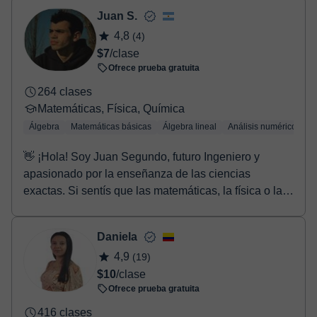
Juan S.
4,8
(4)
$7
/clase
Ofrece prueba gratuita
264 clases
Matemáticas, Física, Química
Álgebra
Matemáticas básicas
Álgebra lineal
Análisis numérico
Tr
👋 ¡Hola! Soy Juan Segundo, futuro Ingeniero y
apasionado por la enseñanza de las ciencias
exactas. Si sentís que las matemáticas, la física o la
quí...
Daniela
4,9
(19)
$10
/clase
Ofrece prueba gratuita
416 clases