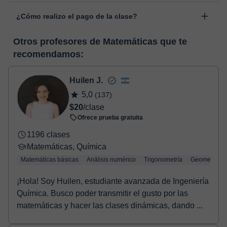
Las clases se realizan en el aula virtual de Classgap,
“Cambiar fecha”.
¿Cómo realizo el pago de la clase?
desarrollada para el ámbito formativo con muchas
funcionalidades específicas para ello, como el vídeo-chat, la
En el momento en que selecciones una clase o un pack de
pizarra virtual o el editor de textos a tiempo real. En el siguiente
Otros profesores de Matemáticas que te
horas, podrás realizar el pago mediante nuestro TPV virtual.
enlace puedes ver una demo del aula y conocerla:
Ver aula
recomendamos:
Tienes dos opciones para efectuar el pago:
virtual
- Tarjeta de crédito.
- Paypal.
Huilen J.
Una vez realices el pago de la clase, recibirás un e-mail de
5,0
(137)
confirmación de la reserva.
$20
/clase
Ofrece prueba gratuita
1196 clases
Matemáticas, Química
Matemáticas básicas
Análisis numérico
Trigonometría
Geometría
¡Hola! Soy Huilen, estudiante avanzada de Ingeniería
Química. Busco poder transmitir el gusto por las
matemáticas y hacer las clases dinámicas, dando ...