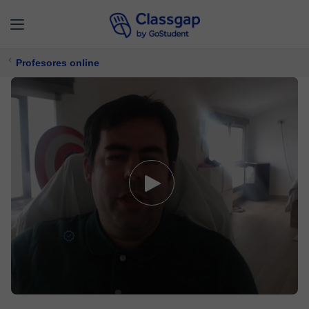
Profesores online
Enrique
5,0 (44)
1831 clases
Matemáticas,
Economía
Ofrece prueba gratuita
$ 21/
clase