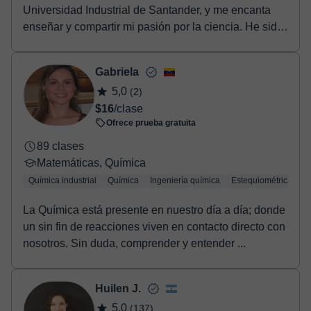
Universidad Industrial de Santander, y me encanta
enseñar y compartir mi pasión por la ciencia. He sido
tut...
Gabriela
5,0
(2)
$16
/clase
Ofrece prueba gratuita
89 clases
Matemáticas, Química
Química industrial
Química
Ingeniería química
Estequiométrica
Q
La Química está presente en nuestro día a día; donde
un sin fin de reacciones viven en contacto directo con
nosotros. Sin duda, comprender y entender ...
Huilen J.
5,0
(137)