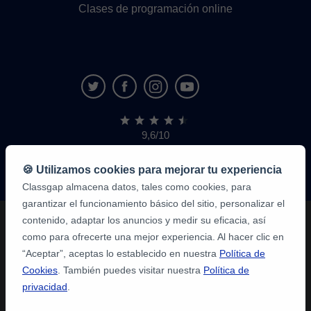
Clases de programación online
9,6/10
1.339.284
opiniones
de
🍪 Utilizamos cookies para mejorar tu experiencia
alumnos
Classgap almacena datos, tales como cookies, para
garantizar el funcionamiento básico del sitio, personalizar el
contenido, adaptar los anuncios y medir su eficacia, así
como para ofrecerte una mejor experiencia. Al hacer clic en
“Aceptar”, aceptas lo establecido en nuestra
Política de
Cookies
. También puedes visitar nuestra
Política de
privacidad
.