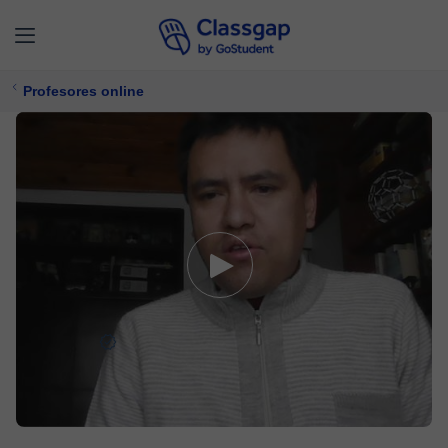
Profesores online
David G.
0 clases
Química,
Biología
Ofrece prueba gratuita
$ 13/
clase