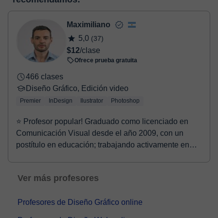
Tienes dos opciones para efectuar el pago:
virtual
- Tarjeta de crédito.
- Paypal.
Maximiliano
Una vez realices el pago de la clase, recibirás un e-mail de
5,0
(37)
confirmación de la reserva.
$12
/clase
Ofrece prueba gratuita
466 clases
Diseño Gráfico, Edición video
Premier
InDesign
Ilustrator
Photoshop
⭐ Profesor popular! Graduado como licenciado en
Comunicación Visual desde el año 2009, con un
postítulo en educación; trabajando activamente en
compañ...
Ver más profesores
Profesores de Diseño Gráfico online