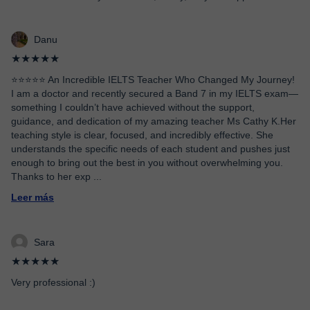
Danu
★★★★★
⭐️⭐️⭐️⭐️⭐️ An Incredible IELTS Teacher Who Changed My Journey!
I am a doctor and recently secured a Band 7 in my IELTS exam—
something I couldn’t have achieved without the support,
guidance, and dedication of my amazing teacher Ms Cathy K.Her
teaching style is clear, focused, and incredibly effective. She
understands the specific needs of each student and pushes just
enough to bring out the best in you without overwhelming you.
Thanks to her exp
...
Leer más
Sara
★★★★★
Very professional :)