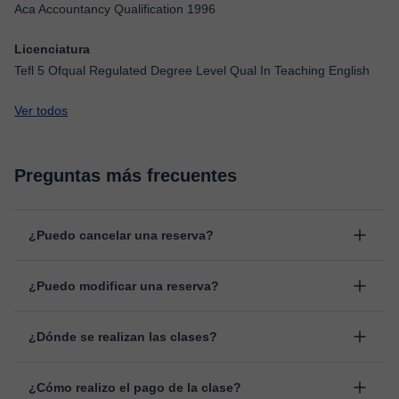
Aca Accountancy Qualification 1996
Licenciatura
Tefl 5 Ofqual Regulated Degree Level Qual In Teaching English
Ver todos
Preguntas más frecuentes
¿Puedo cancelar una reserva?
Sí, puedes cancelar una reserva hasta un máximo de 8 horas
¿Puedo modificar una reserva?
antes de la clase, indicando el motivo de cancelación.
Estudiaremos cada caso de forma personal para proceder a la
Sí, siempre puede surgir algún imprevisto, por lo que podrás
devolución del importe.
¿Dónde se realizan las clases?
cambiar la hora o el día de clase. Puedes hacerlo desde tu área
personal, dentro de "Clases programadas", en la opción
Las clases se realizan en el aula virtual de Classgap,
“Cambiar fecha”.
¿Cómo realizo el pago de la clase?
desarrollada para el ámbito formativo con muchas