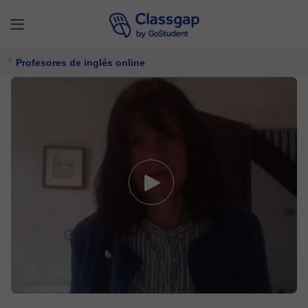
Profesores de inglés online
Cathryn
5,0 (10)
150 clases
Inglés
Ofrece prueba gratuita
$ 20/
clase