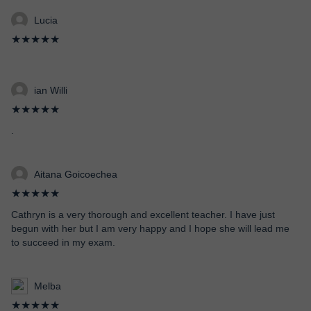
Lucia
★★★★★
ian Willi
★★★★★
.
Aitana Goicoechea
★★★★★
Cathryn is a very thorough and excellent teacher. I have just
begun with her but I am very happy and I hope she will lead me
to succeed in my exam.
Melba
★★★★★