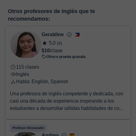
funcionalidades específicas para ello, como el vídeo-chat, la
En el momento en que selecciones una clase o un pack de
pizarra virtual o el editor de textos a tiempo real. En el siguiente
Otros profesores de Inglés que te
horas, podrás realizar el pago mediante nuestro TPV virtual.
enlace puedes ver una demo del aula y conocerla:
Ver aula
recomendamos:
Tienes dos opciones para efectuar el pago:
virtual
- Tarjeta de crédito.
- Paypal.
Geraldine
Una vez realices el pago de la clase, recibirás un e-mail de
5,0
(4)
confirmación de la reserva.
$10
/clase
Ofrece prueba gratuita
115 clases
Inglés
Habla: English, Spanish
Una profesora de inglés competente y dedicada, con
casi una década de experiencia inspirando a los
estudiantes a desarrollar sólidas habilidades de co...
Profesor Destacado
Andrea