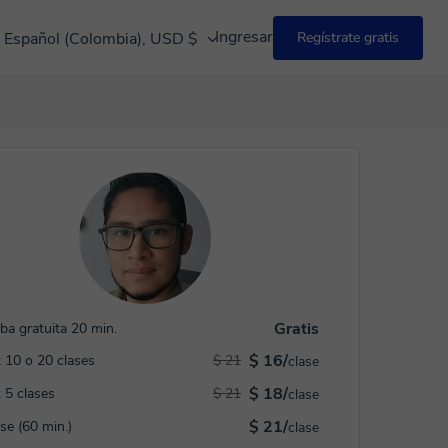
Ingresar
Español (Colombia), USD $
Regístrate gratis
Gratis
ba gratuita 20 min.
$ 16/
 10 o 20 clases
$ 21
clase
$ 18/
 5 clases
$ 21
clase
$ 21/
ase (60 min.)
clase