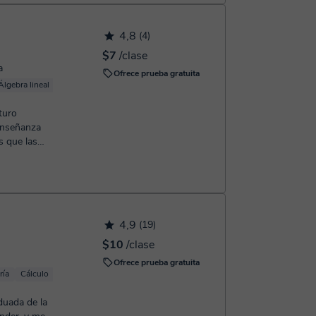
4,8
(4)
$7
/clase
a
Ofrece prueba gratuita
Álgebra lineal
Análisis numérico
Trigonometría
Cálculo
turo
enseñanza
4,9
(19)
$10
/clase
Ofrece prueba gratuita
ría
Cálculo
Geometría
duada de la