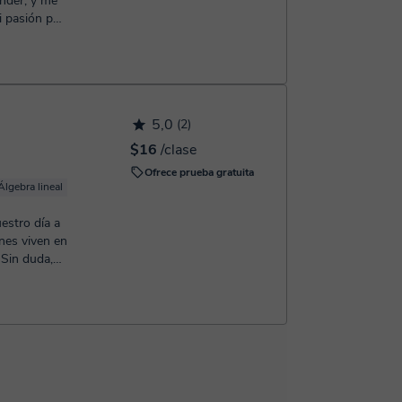
ander, y me
i pasión por
5,0
(2)
$16
/clase
Ofrece prueba gratuita
Álgebra lineal
Cálculo
estro día a
ones viven en
 Sin duda,