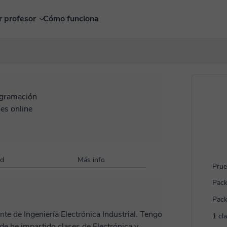
r profesor
Cómo funciona
gramación
es online
ad
Más info
Prue
Pack
Pack
nte de Ingeniería Electrónica Industrial. Tengo
1 cl
e he impartido clases de Electrónica y