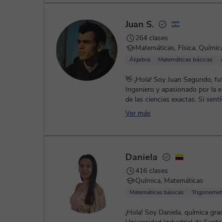
Juan S.
264 clases
Matemáticas, Física, Químic
Álgebra
Matemáticas básicas
👋 ¡Hola! Soy Juan Segundo, fu
Ingeniero y apasionado por la 
de las ciencias exactas. Si sentís que las
matemáticas, la física o la quí...
Ver más
Daniela
416 clases
Química, Matemáticas
Matemáticas básicas
Trigonomet
¡Hola! Soy Daniela, química gra