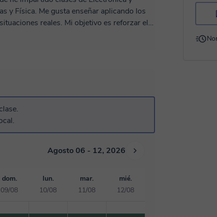
 y Física. Me gusta enseñar aplicando los
ituaciones reales. Mi objetivo es reforzar el
os, escuchando a cada estudiante para
No
personalizada.
clase.
ocal.
Agosto 06 - 12, 2026
dom.
lun.
mar.
mié.
09/08
10/08
11/08
12/08