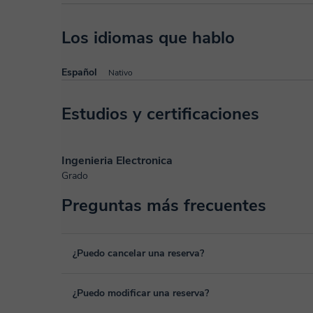
Los idiomas que hablo
Español
Nativo
Estudios y certificaciones
Ingenieria Electronica
Grado
Preguntas más frecuentes
¿Puedo cancelar una reserva?
Sí, puedes cancelar una reserva hasta un máximo de 8 hora
¿Puedo modificar una reserva?
cancelación. Estudiaremos cada caso de forma personal pa