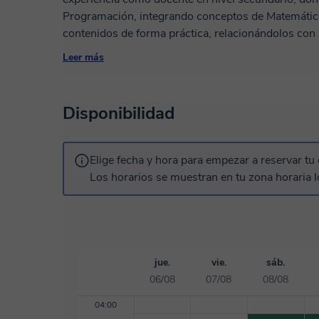
Programación, integrando conceptos de Matemáticas
contenidos de forma práctica, relacionándolos con s
aprendizaje a través de ejercicios útiles y adaptad
Leer más
impulsarlo y fortalecer su comprensión de manera 
Disponibilidad
Elige fecha y hora para empezar a reservar tu 
Los horarios se muestran en tu zona horaria l
jue.
vie.
sáb.
06/08
07/08
08/08
04:00