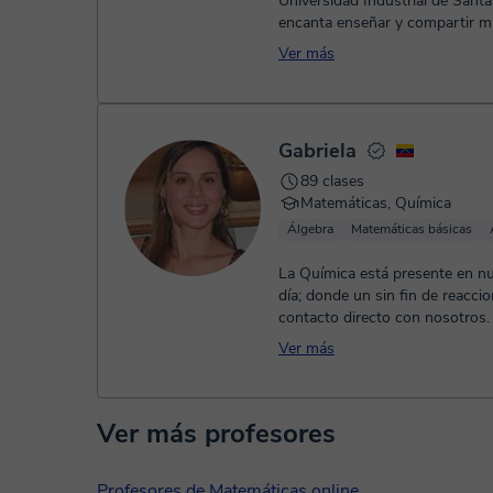
Universidad Industrial de Sant
encanta enseñar y compartir m
la ciencia. He sido tut...
Ver más
Gabriela
89 clases
Matemáticas, Química
Álgebra
Matemáticas básicas
La Química está presente en nu
día; donde un sin fin de reacci
contacto directo con nosotros.
comprender y entender ...
Ver más
Ver más profesores
Profesores de Matemáticas online