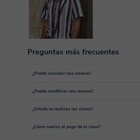
Preguntas más frecuentes
¿Puedo cancelar una reserva?
Sí, puedes cancelar una reserva hasta un máximo de 8 hora
¿Puedo modificar una reserva?
cancelación. Estudiaremos cada caso de forma personal pa
Sí, siempre puede surgir algún imprevisto, por lo que podr
¿Dónde se realizan las clases?
desde tu área personal, dentro de "Clases programadas", 
Las clases se realizan en el aula virtual de Classgap, des
¿Cómo realizo el pago de la clase?
funcionalidades específicas para ello, como el vídeo-chat, la
En el siguiente enlace puedes ver una demo del aula y con