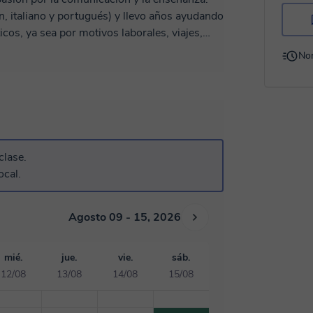
n, italiano y portugués) y llevo años ayudando
icos, ya sea por motivos laborales, viajes,
No
ctico y
 seguimiento
uperar la confianza y el gusto por aprender.
 progreso, respeto y resultados. No
clase.
l y quieres perfeccionar, pulir tu
ocal.
lase de
prueba? Estaré encantado de acompañarte en este camino. ¡Hasta pronto!
Agosto 09 - 15, 2026
mié.
jue.
vie.
sáb.
12/08
13/08
14/08
15/08