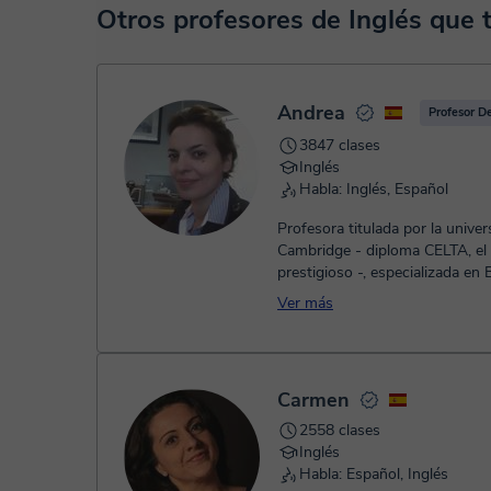
En el momento en que selecciones una clase o un pack de 
Otros profesores de Inglés que
TPV virtual. Tienes dos opciones para efectuar el pago:
- Tarjeta de crédito.
- Paypal.
Una vez realices el pago de la clase, recibirás un e-mail de
Andrea
Profesor D
3847 clases
Inglés
Habla: Inglés, Español
Profesora titulada por la unive
Cambridge - diploma CELTA, el
prestigioso -, especializada en
English, preparación de exámene
Ver más
Carmen
2558 clases
Inglés
Habla: Español, Inglés