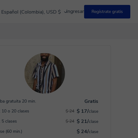
Ingresar
Español (Colombia), USD $
Regístrate gratis
Gratis
ba gratuita 20 min.
$ 17/
 10 o 20 clases
$ 24
clase
$ 21/
 5 clases
$ 24
clase
$ 24/
ase (60 min.)
clase