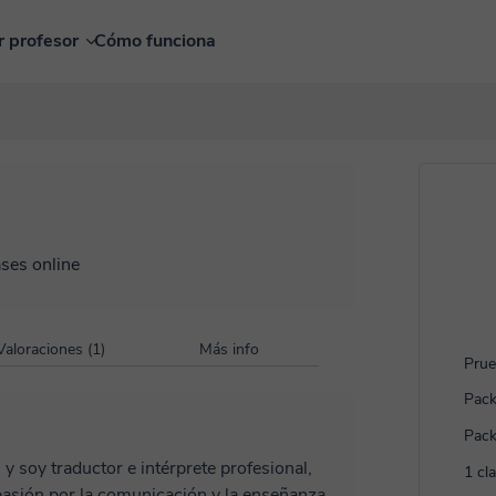
r profesor
Cómo funciona
ases online
Valoraciones (1)
Más info
Prue
Pack
Pack
1 cl
asión por la comunicación y la enseñanza.