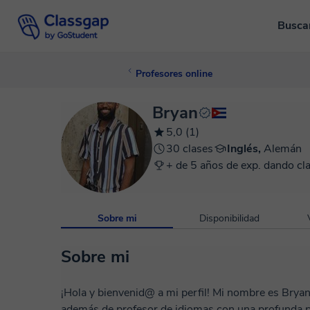
Busca
Profesores online
Bryan
5,0 (1)
30 clases
Inglés,
Alemán
+ de 5 años de exp. dando cl
Sobre mi
Disponibilidad
Sobre mi
¡Hola y bienvenid@ a mi perfil! Mi nombre es Bryan y soy traductor e intérprete profesional,
además de profesor de idiomas con una profunda p