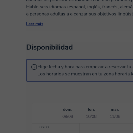
Hablo seis idiomas (español, inglés, francés, alemá
a personas adultas a alcanzar sus objetivos lingüíst
exámenes oficiales o puro placer personal. 🎯 ¿Qué puedes esperar de mis clases? Clases 100%
Leer más
personalizadas, adaptadas a tu nivel, intereses y ritmo. Un enfoque dinámico, prá
motivador, con materiales auténticos y situaciones reales. Corrección detallada,
constante y apoyo entre clases si lo necesitas. Una atmósfera profesional pero relajada, donde te
Disponibilidad
sentirás cómodo/a desde el primer minuto. 🎓 Si hace tiempo que dejaste el aula, no te
preocupes: me especializo en ayudar a adultos a rec
No hay preguntas tontas ni errores vergonzosos: hay
Elige fecha y hora para empezar a reservar tu 
importa si partes de cero o si ya tienes un buen nive
Los horarios se muestran en tu zona horaria l
conversación o prepararte para un entorno profesional. ¿Nos conocemos en una c
dom.
lun.
mar.
09/08
10/08
11/08
06:00