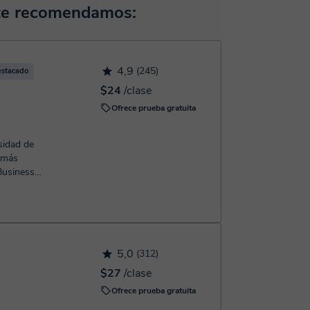
horas, podrás realizar el pago mediante nuestro
 te recomendamos:
 confirmación de la reserva.
4,9
(245)
estacado
$24
/clase
Ofrece prueba gratuita
rsidad de
 más
 Business
s d...
5,0
(312)
$27
/clase
Ofrece prueba gratuita