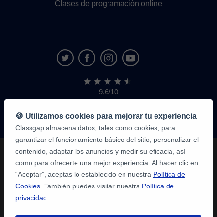
Clases de programación online
9,6/10
1.339.284
opiniones
de
🍪 Utilizamos cookies para mejorar tu experiencia
alumnos
Classgap almacena datos, tales como cookies, para
garantizar el funcionamiento básico del sitio, personalizar el
contenido, adaptar los anuncios y medir su eficacia, así
como para ofrecerte una mejor experiencia. Al hacer clic en
“Aceptar”, aceptas lo establecido en nuestra
Política de
Cookies
. También puedes visitar nuestra
Política de
privacidad
.