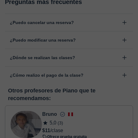
Preguntas más frecuentes
¿Puedo cancelar una reserva?
Sí, puedes cancelar una reserva hasta un máximo de 8 horas
¿Puedo modificar una reserva?
antes de la clase, indicando el motivo de cancelación.
Estudiaremos cada caso de forma personal para proceder a la
Sí, siempre puede surgir algún imprevisto, por lo que podrás
devolución del importe.
¿Dónde se realizan las clases?
cambiar la hora o el día de clase. Puedes hacerlo desde tu área
personal, dentro de "Clases programadas", en la opción
Las clases se realizan en el aula virtual de Classgap,
“Cambiar fecha”.
¿Cómo realizo el pago de la clase?
desarrollada para el ámbito formativo con muchas
funcionalidades específicas para ello, como el vídeo-chat, la
En el momento en que selecciones una clase o un pack de
pizarra virtual o el editor de textos a tiempo real. En el siguiente
Otros profesores de Piano que te
horas, podrás realizar el pago mediante nuestro TPV virtual.
enlace puedes ver una demo del aula y conocerla:
Ver aula
recomendamos:
Tienes dos opciones para efectuar el pago:
virtual
- Tarjeta de crédito.
- Paypal.
Bruno
Una vez realices el pago de la clase, recibirás un e-mail de
5,0
(3)
confirmación de la reserva.
$11
/clase
Ofrece prueba gratuita