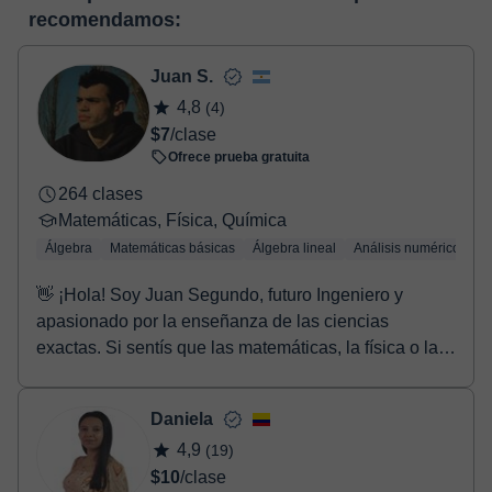
horas, podrás realizar el pago mediante nuestro TPV virtual.
enlace puedes ver una demo del aula y conocerla:
Ver aula
recomendamos:
Tienes dos opciones para efectuar el pago:
virtual
- Tarjeta de crédito.
- Paypal.
Juan S.
Una vez realices el pago de la clase, recibirás un e-mail de
4,8
(4)
confirmación de la reserva.
$7
/clase
Ofrece prueba gratuita
264 clases
Matemáticas, Física, Química
Álgebra
Matemáticas básicas
Álgebra lineal
Análisis numérico
Tr
👋 ¡Hola! Soy Juan Segundo, futuro Ingeniero y
apasionado por la enseñanza de las ciencias
exactas. Si sentís que las matemáticas, la física o la
quí...
Daniela
4,9
(19)
$10
/clase