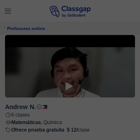
Profesores online
Andrew N.
6 clases
Matemáticas,
Química
Ofrece prueba gratuita
$ 12/
clase