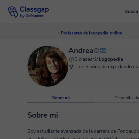
Busca
Profesores de logopedia online
Andrea
0 clases
Logopedia
+ de 5 años de exp. dando cl
Sobre mi
Disponibilid
Sobre mi
Soy estudiante avanzada de la carrera de Fonoaudi
en adultos, brindo clases de apoyo didácticas y per