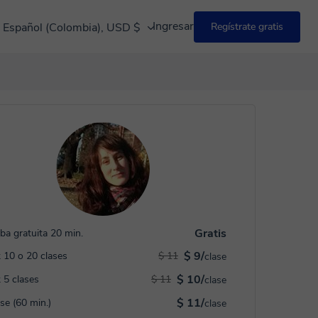
Ingresar
Español (Colombia), USD $
Regístrate gratis
Gratis
ba gratuita 20 min.
$ 9/
 10 o 20 clases
$ 11
clase
$ 10/
 5 clases
$ 11
clase
$ 11/
ase (60 min.)
clase