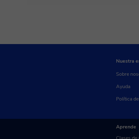
Una vez realices el pago de la clase, recibirás un e-mail de
Nuestra 
Sobre nos
Ayuda
Política d
Aprende
Clases de 