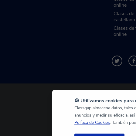
online
Clases de
castellano
Clases de 
online
🍪 Utilizamos cookies para 
Classgap almacena datos, tales co
anuncios y medir su eficacia, así
Política de Cookies
. También pue