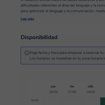
dificultades referentes al área del lenguaje y la comunicación. Puedo acompaña
para optimizar el lenguaje y la comunicación, mediante: - La asimilación de aquellos
que te resultan problemáticos en la pronunciación. - En la adquis
Leer más
y la escritura. - Extender tu vocabulario aprendie
diálogo cotidiano ajustándolo a los distintos ámbit
construir frases y oraciones adecuadamente. - A mejo
Disponibilidad
incorporar la respiración adecuada para el discurso, entre otros. Con el o
diálogo fluido y claro, el cual impactará directame
de expresarte tanto de forma verbal como escrita. En las clases se emplean métodos didácticos
Elige fecha y hora para empezar a reservar tu 
y personalizados acorde a las necesidades y probl
Los horarios se muestran en tu zona horaria l
también a su edad e intereses. Se trabaja mediante 
enfocadas a objetivos puntuales iniciales que se ir
aprendizaje y/o técnica brindada. El material de es
digital. Ofrezco un trato cordial, paciente y empático, respetando tus propios tiempos de
aprendizaje y evolución.
jue.
vie.
sáb.
06/08
07/08
08/08
00:00