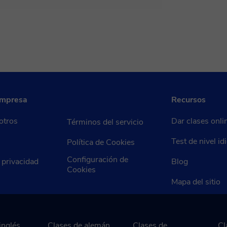
 confirmación de la reserva.
empresa
Recursos
otros
Dar clases onli
Términos del servicio
Test de nivel i
Política de Cookies
Configuración de
e privacidad
Blog
Cookies
Mapa del sitio
inglés
Clases de alemán
Clases de
Cl