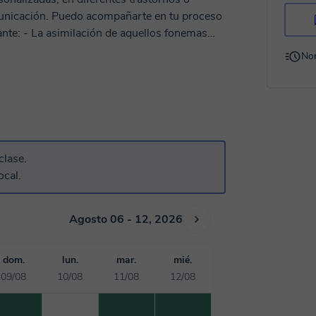
rte en tu proceso
 fonemas
ición y en la mejora de la lectura
No
ndo nuevos conceptos que enriquezcan tu
os sociales de los cuales formas parte. - A
rar la dicción junto con la modulación. - A
bjetivo de lograr un
nte en tu autoestima y confianza al momento
clase.
emáticas de cada estudiante, así como
ocal.
actividades y ejercitaciones específicas,
án ajustando de acuerdo a la asimilación del
tudio se envía con anticipación en formato
Agosto 06 - 12, 2026
dom.
lun.
mar.
mié.
09/08
10/08
11/08
12/08