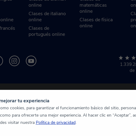
online
matemáticas
on
online
Clases de italiano
Cl
 online
online
Clases de física
pr
online
on
francés
Clases de
portugués online
1.339.
de
mejorar tu experiencia
mo cookies, para garantizar el funcionamiento básico del sitio, personal
 como para ofrecerte una mejor experiencia. Al hacer clic en “Aceptar”, a
des visitar nuestra
Política de privacidad
.