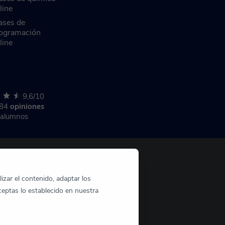
line
ases de
ogramación
line
9,6/10
284
opiniones
 alumnos
izar el contenido, adaptar los
ceptas lo establecido en nuestra