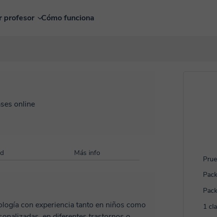
r profesor
Cómo funciona
ases online
ad
Más info
Prue
Pack
Pack
ología con experiencia tanto en niños como
1 cl
sonalizadas, en diferentes trastornos o