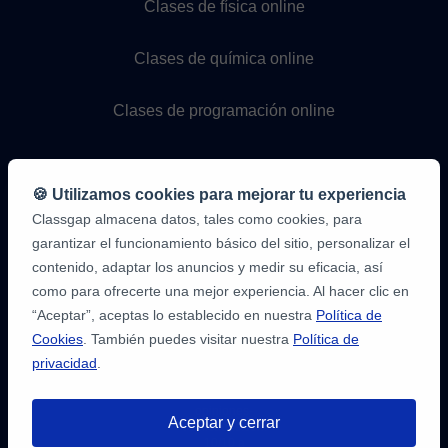
Clases de física online
Clases de química online
Clases de programación online
🍪 Utilizamos cookies para mejorar tu experiencia
Classgap almacena datos, tales como cookies, para
garantizar el funcionamiento básico del sitio, personalizar el
contenido, adaptar los anuncios y medir su eficacia, así
como para ofrecerte una mejor experiencia. Al hacer clic en
9,6/10
1.339.284
“Aceptar”, aceptas lo establecido en nuestra
Política de
opiniones
de
Cookies
. También puedes visitar nuestra
Política de
alumnos
privacidad
.
2
en
opiniones-
Aceptar y cerrar
verificadas.com
10
/
10
a