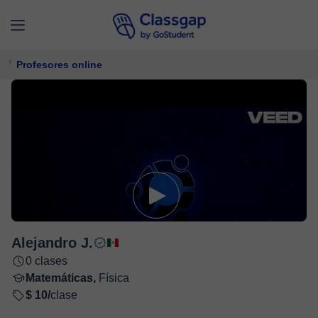
Profesores online
Alejandro J.
0 clases
Matemáticas,
Física
$ 10/
clase