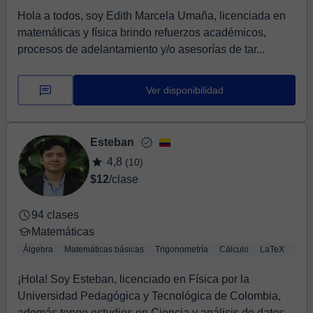
Hola a todos, soy Edith Marcela Umaña, licenciada en
matemáticas y física brindo refuerzos académicos,
procesos de adelantamiento y/o asesorías de tar...
Ver disponibilidad
Esteban
4,8
(10)
$12
/clase
94 clases
Matemáticas
Álgebra
Matemáticas básicas
Trigonometría
Cálculo
LaTeX
Geo
¡Hola! Soy Esteban, licenciado en Física por la
Universidad Pedagógica y Tecnológica de Colombia,
además tengo estudios en Ciencia y análisis de datos...