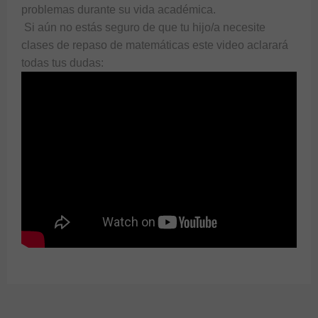
problemas durante su vida académica.  
 Si aún no estás seguro de que tu hijo/a necesite 
clases de repaso de matemáticas este video aclarará 
todas tus dudas:  