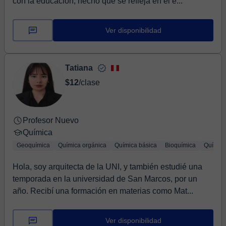
con la educación, hecho que se refleja en el é...
Ver disponibilidad
Tatiana
$12
/clase
Profesor Nuevo
Química
Geoquímica
Química orgánica
Química básica
Bioquímica
Química
Hola, soy arquitecta de la UNI, y también estudié una
temporada en la universidad de San Marcos, por un
año. Recibí una formación en materias como Mat...
Ver disponibilidad