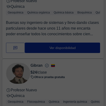
Profesor Nuevo
Química
Geoquímica
Química orgánica
Química básica
Bioquímica
Química
Buenas soy ingeniero de sistemas y llevo dando clases
particulares desde hace unos 11 años me encanta
poder enseñar todos los conocimientos sobre cien...
Ver disponibilidad
Gibran
$24
/clase
Ofrece prueba gratuita
Profesor Nuevo
Química
Geoquímica
Físicoquímica
Química
Ingeniería química
Química ap