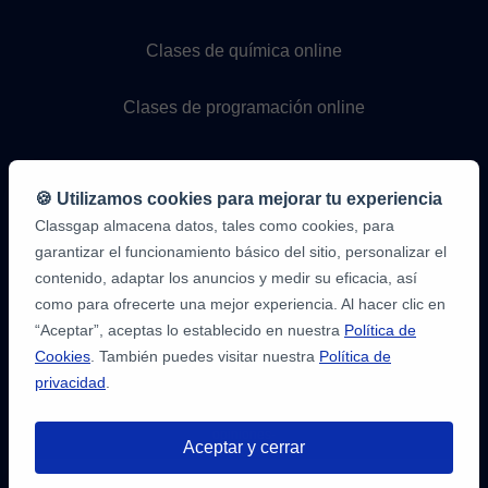
Clases de química online
Clases de programación online
🍪 Utilizamos cookies para mejorar tu experiencia
Classgap almacena datos, tales como cookies, para
garantizar el funcionamiento básico del sitio, personalizar el
contenido, adaptar los anuncios y medir su eficacia, así
como para ofrecerte una mejor experiencia. Al hacer clic en
9,6/10
1.339.284
“Aceptar”, aceptas lo establecido en nuestra
Política de
opiniones
de
Cookies
. También puedes visitar nuestra
Política de
alumnos
privacidad
.
2
en
opiniones-
Aceptar y cerrar
verificadas.com
10
/
10
a
Tienes hasta
3 pruebas gratis
de 20
classgap.com