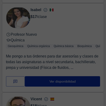
Isabel
$17
/clase
Profesor Nuevo
Química
Geoquímica
Química orgánica
Química básica
Bioquímica
Química
Me pongo a tus órdenes para dar asesorías y clases de
todas las asignaturas a nivel secundaria, bachillerato,
prepa y universidad (Física de fluidos, ...
Ver disponibilidad
Vicent
$18
/clase