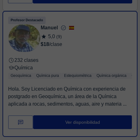
Profesor Destacado
Manuel
5,0
(9)
$18
/clase
232 clases
Química
Geoquímica
Química pura
Estequiométrica
Química orgánica
Quím
Hola. Soy Licenciado en Química con experiencia de
postgrado en Geoquímica, un área de la Química
aplicada a rocas, sedimentos, aguas, aire y materia ...
Ver disponibilidad