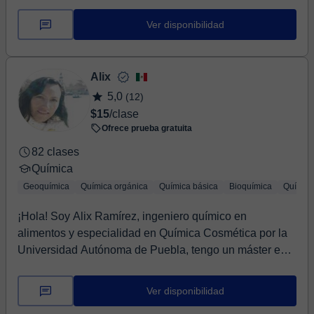
Ver disponibilidad
Alix
5,0
(12)
$15
/clase
Ofrece prueba gratuita
82 clases
Química
Geoquímica
Química orgánica
Química básica
Bioquímica
Química
¡Hola! Soy Alix Ramírez, ingeniero químico en
alimentos y especialidad en Química Cosmética por la
Universidad Autónoma de Puebla, tengo un máster en
...
Ver disponibilidad