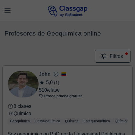
Profesores de Geoquímica online
Filtros
John
5,0
(1)
$10
/clase
Ofrece prueba gratuita
8 clases
Química
Geoquímica
Cristaloquímica
Química
Estequiométrica
Química ino
Soy geoquímico on PhD por la Universidad Politécnica