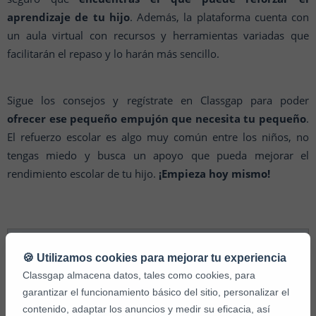
aprendizaje de tu hijo
. Además, la plataforma cuenta con
un aula virtual con recursos y herramientas variadas que
facilitarán el repaso y lo harán más sencillo.
Sigue los consejos y regístrate en Classgap para poder
ofrecer ese pequeño empujón que necesita tu pequeño
.
El refuerzo escolar es algo muy común entre los niños, no
tengas miedo y busca un apoyo que pueda mejorar el
rendimiento escolar de tu hijo.
¡Empieza hoy mismo!
Otros artículos relacionados que le interesarán:
🍪 Utilizamos cookies para mejorar tu experiencia
Classgap almacena datos, tales como cookies, para
garantizar el funcionamiento básico del sitio, personalizar el
Clases de refuerzo online de matemáticas
contenido, adaptar los anuncios y medir su eficacia, así