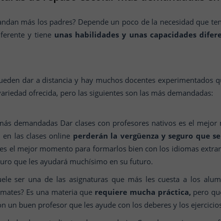
andan más los padres? Depende un poco de la necesidad que ten
ferente y tiene
unas habilidades y unas capacidades difer
pueden dar a distancia y hay muchos docentes experimentados
variedad ofrecida, pero las siguientes son las más demandadas:
s más demandadas Dar clases con profesores nativos es el mejor
 en las clases online
perderán la vergüenza y seguro que se
 es el mejor momento para formarlos bien con los idiomas extra
uro que les ayudará muchísimo en su futuro.
ele ser una de las asignaturas que más les cuesta a los alum
s mates? Es una materia que
requiere mucha práctica,
pero que
n un buen profesor que les ayude con los deberes y los ejercicio