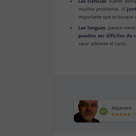
Las ciencias
: suelen dema
muchos problemas. Al
jun
importante que se busque ay
Las lenguas
: parece ment
pueden ser difíciles de
sacar adelante el curso.
Alejandro
(
1