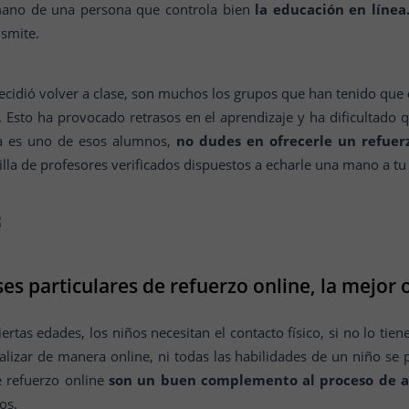
 mano de una persona que controla bien
la educación en línea
nsmite.
ecidió volver a clase, son muchos los grupos que han tenido que
s. Esto ha provocado retrasos en el aprendizaje y ha dificultad
o/a es uno de esos alumnos,
no dudes en ofrecerle un refuer
lla de profesores verificados dispuestos a echarle una mano a tu 
ses particulares de refuerzo online, la mejor 
tas edades, los niños necesitan el contacto físico, si no lo tien
alizar de manera online, ni todas las habilidades de un niño se p
de refuerzo online
son un buen complemento al proceso de a
os.