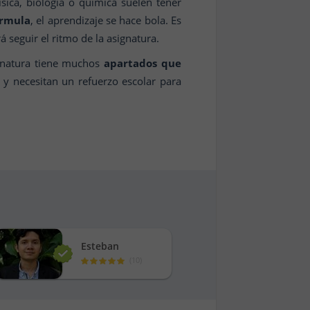
ica, biología o química suelen tener
órmula
, el aprendizaje se hace bola. Es
 seguir el ritmo de la asignatura.
ignatura tiene muchos
apartados que
a y necesitan un refuerzo escolar para
Esteban
(
10
)