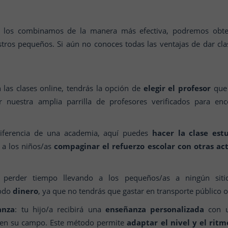
los combinamos de la manera más efectiva, podremos obt
stros pequeños. Si aún no conoces todas las ventajas de dar clas
 las clases online, tendrás la opción de
elegir el profesor
que 
r nuestra amplia parrilla de profesores verificados para en
iferencia de una academia, aquí puedes
hacer la clase est
 a los niños/as
compaginar el refuerzo escolar con otras ac
 perder tiempo llevando a los pequeños/as a ningún sit
todo
dinero
, ya que no tendrás que gastar en transporte público o
anza
: tu hijo/a recibirá una
enseñanza personalizada
con u
 en su campo. Este método permite
adaptar el nivel y el rit