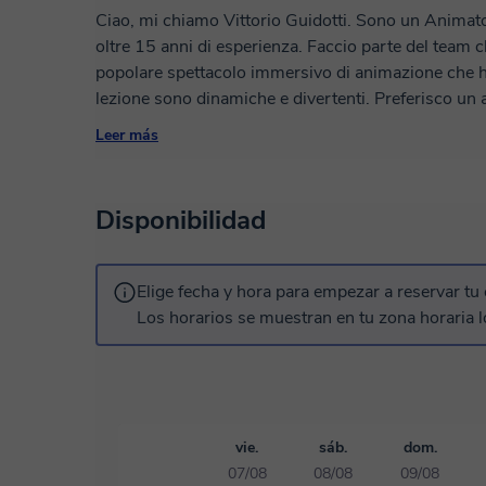
Ciao, mi chiamo Vittorio Guidotti. Sono un Anima
oltre 15 anni di esperienza. Faccio parte del team 
popolare spettacolo immersivo di animazione che ha s
lezione sono dinamiche e divertenti. Preferisco un 
Fin da subito il mio obiettivo sarà farti creare dei 
Leer más
esplorare nuove tecniche e nuovi stili di animazione.
seconda del tuo livello di partenza. Sia che tu voglia
una funzione specifica del software io sarò con te 
Disponibilidad
Elige fecha y hora para empezar a reservar tu 
Los horarios se muestran en tu zona horaria l
vie.
sáb.
dom.
07/08
08/08
09/08