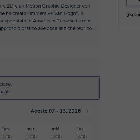
tore 2D e un Motion Graphic Designer con
che ha creato "Immersive Van Gogh", il
No
popolato in America e Canada. Le mie
approccio pratico alle cose anziché teorico.
video completi partendo da zero. Ti faro
 Stabiliremo insieme i nostri obiettivi a
 migliorare le tue capacita o focalizzarti su
ad accertarmi che tu abbia successo.
clase.
ocal.
Agosto 07 - 13, 2026
lun.
mar.
mié.
jue.
10/08
11/08
12/08
13/08