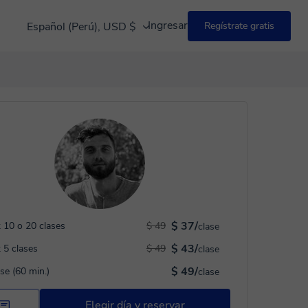
Ingresar
Español (Perú), USD $
Regístrate gratis
$ 37/
 10 o 20 clases
$ 49
clase
$ 43/
 5 clases
$ 49
clase
$ 49/
ase (60 min.)
clase
Elegir día y reservar