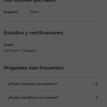
Los idiomas que hablo
Español:
Nativo
Estudios y certificaciones
Grado
Escribana Y Abogada
Preguntas más frecuentes
¿Puedo cancelar una reserva?
Sí, puedes cancelar una reserva hasta un máximo de 8 horas
¿Puedo modificar una reserva?
antes de la clase, indicando el motivo de cancelación.
Estudiaremos cada caso de forma personal para proceder a la
Sí, siempre puede surgir algún imprevisto, por lo que podrás