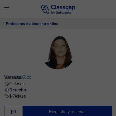
Profesores de derecho online
Vanesa
0 clases
Derecho
$ 7/
clase
Elegir día y reservar