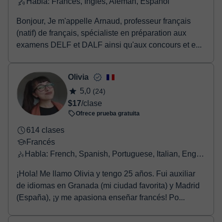
Habla: Francés, Inglés, Alemán, Español
Bonjour, Je m'appelle Arnaud, professeur français
(natif) de français, spécialiste en préparation aux
examens DELF et DALF ainsi qu'aux concours et e...
Olivia
5,0
(24)
$17
/clase
Ofrece prueba gratuita
614 clases
Francés
Habla: French, Spanish, Portuguese, Italian, English, Greek
¡Hola! Me llamo Olivia y tengo 25 años. Fui auxiliar
de idiomas en Granada (mi ciudad favorita) y Madrid
(España), ¡y me apasiona enseñar francés! Po...