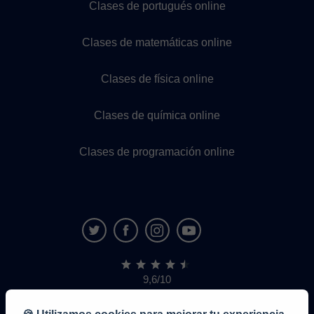
Clases de portugués online
Clases de matemáticas online
Clases de física online
Clases de química online
Clases de programación online
9,6/10
1,339,284
opiniones
de