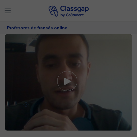
Profesores de francés online
Toufik
5,0 (345)
1229 clases
Francés
Ofrece prueba gratuita
$ 20/
clase