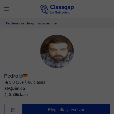
Profesores de química online
Pedro
5,0 (36)
86 clases
Química
$ 26/
clase
Elegir día y reservar