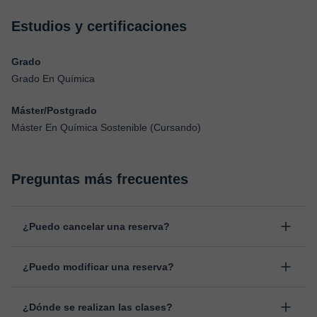
Estudios y certificaciones
Grado
Grado En Química
Máster/Postgrado
Máster En Química Sostenible (Cursando)
Preguntas más frecuentes
¿Puedo cancelar una reserva?
Sí, puedes cancelar una reserva hasta un máximo de 8 horas
¿Puedo modificar una reserva?
antes de la clase, indicando el motivo de cancelación.
Estudiaremos cada caso de forma personal para proceder a la
Sí, siempre puede surgir algún imprevisto, por lo que podrás
devolución del importe.
¿Dónde se realizan las clases?
cambiar la hora o el día de clase. Puedes hacerlo desde tu área