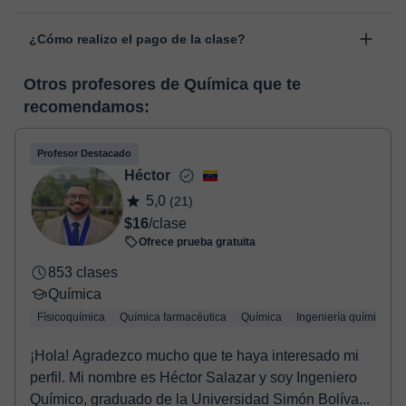
personal, dentro de "Clases programadas", en la opción
Las clases se realizan en el aula virtual de Classgap,
“Cambiar fecha”.
¿Cómo realizo el pago de la clase?
desarrollada para el ámbito formativo con muchas
funcionalidades específicas para ello, como el vídeo-chat, la
En el momento en que selecciones una clase o un pack de
pizarra virtual o el editor de textos a tiempo real. En el siguiente
Otros profesores de Química que te
horas, podrás realizar el pago mediante nuestro TPV virtual.
enlace puedes ver una demo del aula y conocerla:
Ver aula
recomendamos:
Tienes dos opciones para efectuar el pago:
virtual
- Tarjeta de crédito.
- Paypal.
Profesor Destacado
Una vez realices el pago de la clase, recibirás un e-mail de
Héctor
confirmación de la reserva.
5,0
(21)
$16
/clase
Ofrece prueba gratuita
853 clases
Química
Físicoquímica
Química farmacéutica
Química
Ingeniería química
¡Hola! Agradezco mucho que te haya interesado mi
perfil. Mi nombre es Héctor Salazar y soy Ingeniero
Químico, graduado de la Universidad Simón Bolíva...