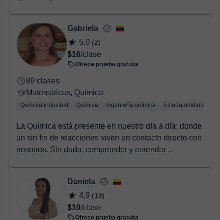
Gabriela
5,0
(2)
$16
/clase
Ofrece prueba gratuita
89 clases
Matemáticas, Química
Química industrial
Química
Ingeniería química
Estequiométrica
Q
La Química está presente en nuestro día a día; donde
un sin fin de reacciones viven en contacto directo con
nosotros. Sin duda, comprender y entender ...
Daniela
4,9
(19)
$10
/clase
Ofrece prueba gratuita