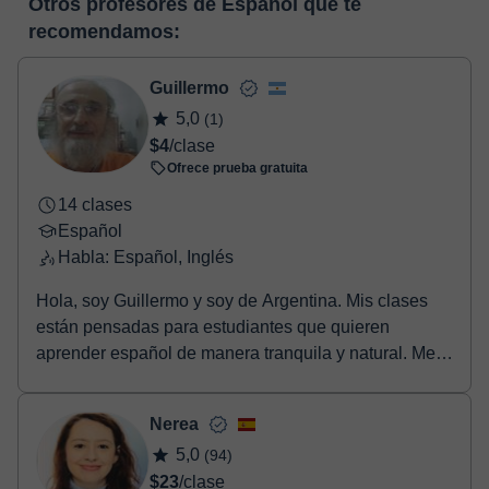
Otros profesores de Español que te
horas, podrás realizar el pago mediante nuestro TPV virtual.
enlace puedes ver una demo del aula y conocerla:
Ver aula
recomendamos:
Tienes dos opciones para efectuar el pago:
virtual
- Tarjeta de crédito.
- Paypal.
Guillermo
Una vez realices el pago de la clase, recibirás un e-mail de
5,0
(1)
confirmación de la reserva.
$4
/clase
Ofrece prueba gratuita
14 clases
Español
Habla: Español, Inglés
Hola, soy Guillermo y soy de Argentina. Mis clases
están pensadas para estudiantes que quieren
aprender español de manera tranquila y natural. Me
gus...
Nerea
5,0
(94)
$23
/clase