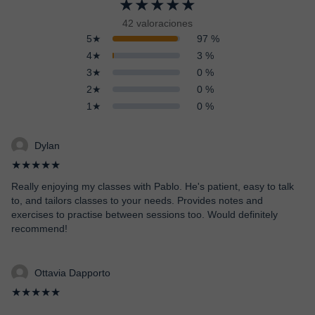
★★★★★
42 valoraciones
5★
97 %
4★
3 %
3★
0 %
2★
0 %
1★
0 %
Dylan
★★★★★
Really enjoying my classes with Pablo. He's patient, easy to talk
to, and tailors classes to your needs. Provides notes and
exercises to practise between sessions too. Would definitely
recommend!
Ottavia Dapporto
★★★★★