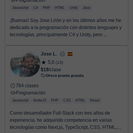
Programación
Javascript
C#
PHP
HTML
Unity
Java
¡Buenas! Soy Jose Lirón y en los últimos años me he
dedicado a la programación con distintos lenguajes y
tecnologías, principalmente C# y Unity, pero ...
Jose L.
5,0
(13)
$18
/clase
Ofrece prueba gratuita
784 clases
Programación
Javascript
NodeJS
PHP
CSS
HTML
React
Como desarrollador Full-Stack con tres años de
experiencia, he adquirido competencia en varias
tecnologías como Next.js, TypeScript, CSS, HTML,