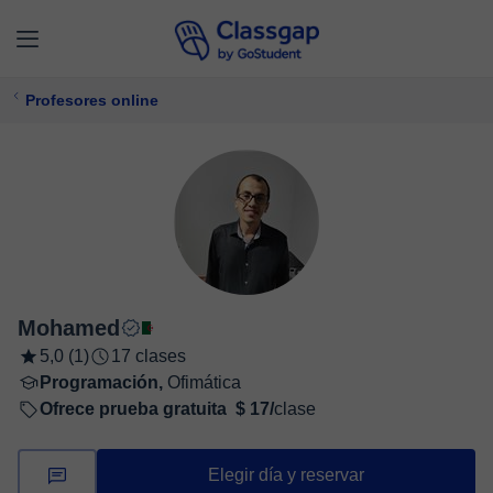
Profesores online
Mohamed
5,0 (1)
17 clases
Programación,
Ofimática
Ofrece prueba gratuita
$ 17/
clase
Elegir día y reservar