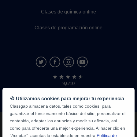
Clases de química online
Clases de programación online
9,6/10
1,339,284
opiniones
de
🍪 Utilizamos cookies para mejorar tu experiencia
alumnos
Classgap almacena datos, tales como cookies, para
garantizar el funcionamiento básico del sitio, personalizar el
contenido, adaptar los anuncios y medir su eficacia, así
como para ofrecerte una mejor experiencia. Al hacer clic en
“Aceptar”, aceptas lo establecido en nuestra
Política de