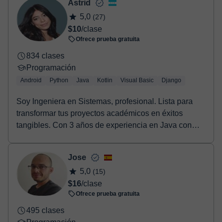
Astrid
Una vez realices el pago de la clase, recibirás un e-mail de
5,0
(27)
confirmación de la reserva.
$10
/clase
Ofrece prueba gratuita
834 clases
Programación
Android
Python
Java
Kotlin
Visual Basic
Django
Soy Ingeniera en Sistemas, profesional. Lista para
transformar tus proyectos académicos en éxitos
tangibles. Con 3 años de experiencia en Java con
And...
Jose
5,0
(15)
$16
/clase
Ofrece prueba gratuita
495 clases