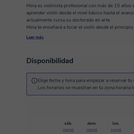
Mina es violinista profesional con más de 15 años 
aprender violín desde el nivel básico hasta el avanz
actualmente cursa su doctorado en arte.
Mina te enseñará a tocar el violín desde el principi
audiciones o conciertos. También puede ayudarte a 
Leer más
estilos musicales o enseñarte a tocar tus piezas fav
Disponibilidad
Elige fecha y hora para empezar a reservar tu 
Los horarios se muestran en tu zona horaria l
sáb.
dom.
lun.
08/08
09/08
10/08