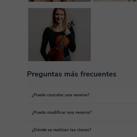
Preguntas más frecuentes
¿Puedo cancelar una reserva?
Sí, puedes cancelar una reserva hasta un máximo de 8 hora
¿Puedo modificar una reserva?
cancelación. Estudiaremos cada caso de forma personal pa
Sí, siempre puede surgir algún imprevisto, por lo que podr
¿Dónde se realizan las clases?
desde tu área personal, dentro de "Clases programadas", 