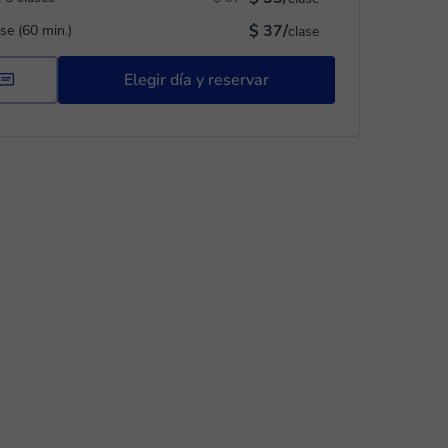
$ 37/
ase (60 min.)
clase
Elegir día y reservar