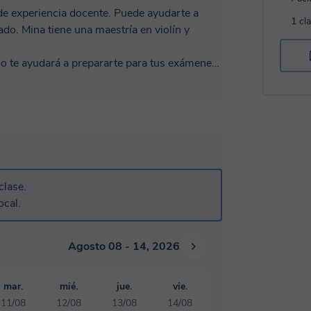
de experiencia docente. Puede ayudarte a
1 cl
ado. Mina tiene una maestría en violín y
o o te ayudará a prepararte para tus exámenes,
mejorar tu técnica, enseñarte diferentes
oritas.
clase.
ocal.
Agosto 08 - 14, 2026
mar.
mié.
jue.
vie.
11/08
12/08
13/08
14/08