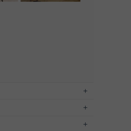
s antes de la clase, indicando el motivo de
ra proceder a la devolución del importe.
ás cambiar la hora o el día de clase. Puedes hacerlo
en la opción “Cambiar fecha”.