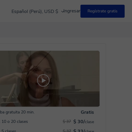
Ingresar
Español (Perú), USD $
Regístrate gratis
Gratis
ba gratuita 20 min.
$ 30/
 10 o 20 clases
$ 37
clase
$ 33/
 5 clases
$ 37
clase