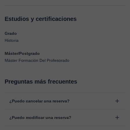
Estudios y certificaciones
Grado
Historia
Máster/Postgrado
Máster Formación Del Profesorado
Preguntas más frecuentes
¿Puedo cancelar una reserva?
Sí, puedes cancelar una reserva hasta un máximo de 8 horas
¿Puedo modificar una reserva?
antes de la clase, indicando el motivo de cancelación.
Estudiaremos cada caso de forma personal para proceder a la
Sí, siempre puede surgir algún imprevisto, por lo que podrás
devolución del importe.