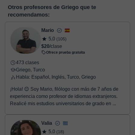
En el momento en que selecciones una clase o un pack de
pizarra virtual o el editor de textos a tiempo real. En el siguiente
Otros profesores de Griego que te
horas, podrás realizar el pago mediante nuestro TPV virtual.
enlace puedes ver una demo del aula y conocerla:
Ver aula
recomendamos:
Tienes dos opciones para efectuar el pago:
virtual
- Tarjeta de crédito.
- Paypal.
Mario
Una vez realices el pago de la clase, recibirás un e-mail de
5,0
(105)
confirmación de la reserva.
$20
/clase
Ofrece prueba gratuita
473 clases
Griego, Turco
Habla: Español, Inglés, Turco, Griego
¡Hola! 😊 Soy Mario, filólogo con más de 7 años de
experiencia como profesor de idiomas extranjeros.
Realicé mis estudios universitarios de grado en ...
Valia
5,0
(18)