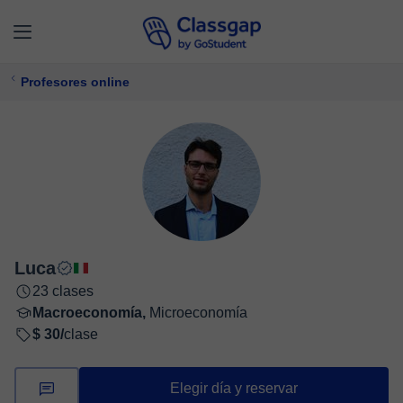
Profesores online
Luca
23 clases
Macroeconomía,
Microeconomía
$ 30/
clase
Elegir día y reservar