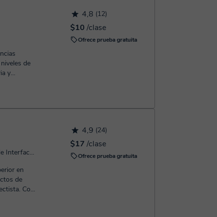
temente al
4,8
(12)
$10
/clase
Ofrece prueba gratuita
encias
niveles de
ia y
is...
4,9
(24)
$17
/clase
Informática, Español, Diseño de Interfaces (UX y UI), Diseño Gráfico, Música, Ofimática, Geografía, Programación
Ofrece prueba gratuita
ectos de