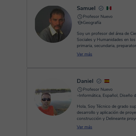
prácticas para evaluar constan
Samuel
estudiante.
Profesor Nuevo
Geografía
Soy un profesor del área de Ci
Sociales y Humanidades en los 
primaria, secundaria, preparator
universidad de las materias de: H
Ver más
Daniel
Profesor Nuevo
Hola, Soy Técnico de grado superior en
desarrollo y aplicación de proy
construcción y Delineante proyectista. Con
experiencia en el sector...
Ver más