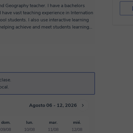
interactive learning
ing journey which I believe I will exclusively
clase.
ocal.
Agosto 06 - 12, 2026
dom.
lun.
mar.
mié.
09/08
10/08
11/08
12/08