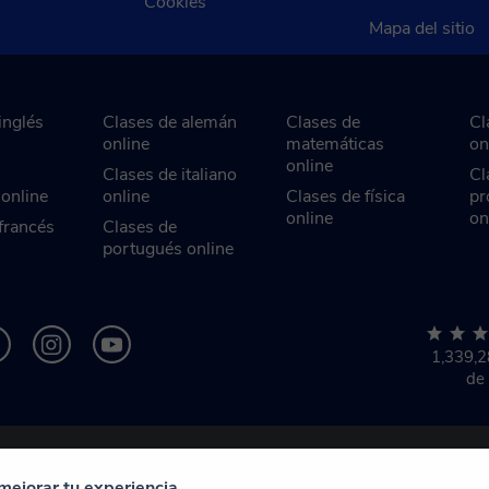
Cookies
Mapa del sitio
inglés
Clases de alemán
Clases de
Cl
online
matemáticas
on
online
Clases de italiano
Cl
 online
online
Clases de física
pr
online
on
francés
Clases de
portugués online
1,339,
de
mejorar tu experiencia