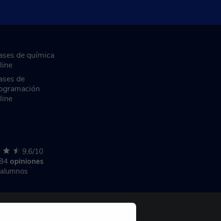
ases de química
line
ases de
ogramación
line
9,6/10
284
opiniones
 alumnos