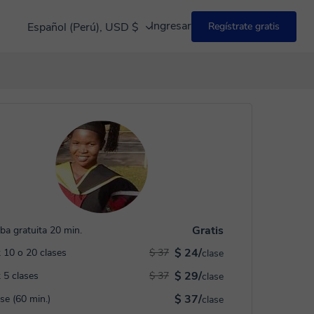
Ingresar
Español (Perú), USD $
Regístrate gratis
Gratis
ba gratuita 20 min.
$ 24/
 10 o 20 clases
$ 37
clase
$ 29/
 5 clases
$ 37
clase
$ 37/
ase (60 min.)
clase