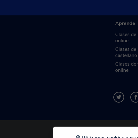
Aprende
Clases de 
online
Clases de
castellano
Clases de 
online
🍪 Utilizamos cookies para 