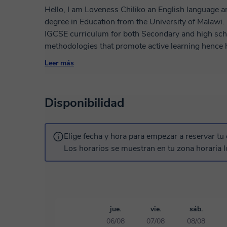
Hello, I am Loveness Chiliko an English language and Geography teacher. I have a bachelors
degree in Education from the University of Malawi. I have vast teaching experience in Internation
IGCSE curriculum for both Secondary and high school students. I also use 
methodologies that promote active learning hence helping achieve and meet students learning
objectives. I will be excited to be part of your learn
Leer más
facilitate based on your learning needs.
Disponibilidad
Elige fecha y hora para empezar a reservar tu 
Los horarios se muestran en tu zona horaria l
jue.
vie.
sáb.
06/08
07/08
08/08