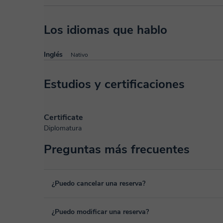
Los idiomas que hablo
Inglés
Nativo
Estudios y certificaciones
Certificate
Diplomatura
Preguntas más frecuentes
¿Puedo cancelar una reserva?
Sí, puedes cancelar una reserva hasta un máximo de 8 hora
¿Puedo modificar una reserva?
cancelación. Estudiaremos cada caso de forma personal pa