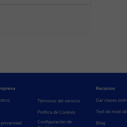
empresa
Recursos
otros
Dar clases onli
Términos del servicio
Test de nivel i
Política de Cookies
Configuración de
e privacidad
Blog