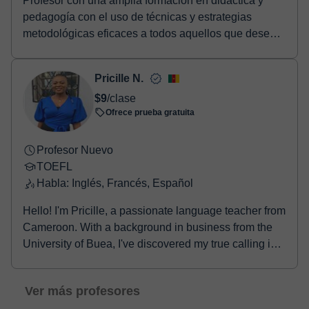
Profesor con una amplia formación en didáctica y
pedagogía con el uso de técnicas y estrategias
metodológicas eficaces a todos aquellos que deseen
apr...
Pricille N.
$9
/clase
Ofrece prueba gratuita
Profesor Nuevo
TOEFL
Habla: Inglés, Francés, Español
Hello! I'm Pricille, a passionate language teacher from
Cameroon. With a background in business from the
University of Buea, I've discovered my true calling in
teaching languages. Currently learning Spanish and
fascinated by diverse cultures, I enjoy sharing my
Ver más profesores
knowledge of English and French with students of all