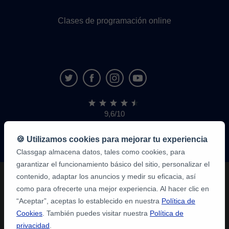
Clases de programación online
9,6/10
1,339,284
opiniones
de
🍪 Utilizamos cookies para mejorar tu experiencia
alumnos
Classgap almacena datos, tales como cookies, para
garantizar el funcionamiento básico del sitio, personalizar el
contenido, adaptar los anuncios y medir su eficacia, así
como para ofrecerte una mejor experiencia. Al hacer clic en
“Aceptar”, aceptas lo establecido en nuestra
Política de
Cookies
. También puedes visitar nuestra
Política de
privacidad
.