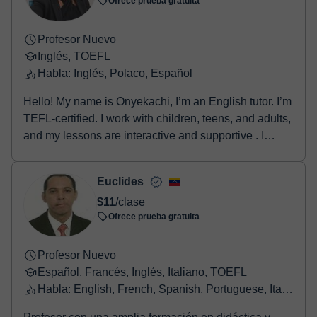
Ofrece prueba gratuita
Profesor Nuevo
Inglés, TOEFL
Habla: Inglés, Polaco, Español
Hello! My name is Onyekachi, I’m an English tutor. I’m
TEFL-certified. I work with children, teens, and adults,
and my lessons are interactive and supportive . I
believe learning should be simple, practical, and
enjoyable, so I tailor each lesson to suit my student’s
Euclides
level, goals and to improve your everyday English,
$11
/clase
pronunciation, grammar, or conversational skills, I’m
Ofrece prueba gratuita
here to guide you step by step at your own pace.. I
create a safe space where making mistakes is part of
learning
Profesor Nuevo
Español, Francés, Inglés, Italiano, TOEFL
Habla: English, French, Spanish, Portuguese, Italian