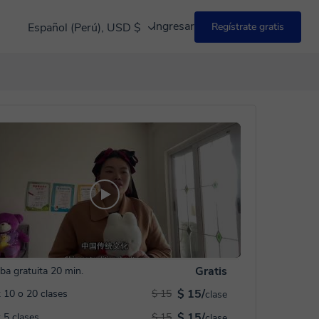
Ingresar
Español (Perú), USD $
Regístrate gratis
Gratis
ba gratuita 20 min.
$ 15/
 10 o 20 clases
$ 15
clase
$ 15/
 5 clases
$ 15
clase