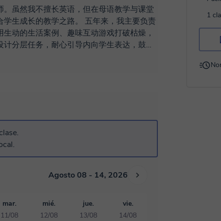
师。虽然我不擅长英语，但在母语教学与课堂
1 cl
合学生成长的教学之路。 五年来，我主要负责
用生动的生活案例、趣味互动游戏打破枯燥，
设计分层任务，耐心引导内向学生表达，鼓励
。课后，我坚持与家长保持常态化沟通，及时
No
校共育的合力。 在教学之外，我从未停止学习
课，学习先进的教学方法并融入自身课堂；也
断优化教学流程。我始终相信，教育的核心是
知识灌输。 未来，我希望能继续在教学岗位上
也期待能与各位同事、家长携手，为孩子们打
会，期待能加入团队，与大家共同成长！
clase.
ocal.
Agosto 08 - 14, 2026
mar.
mié.
jue.
vie.
11/08
12/08
13/08
14/08