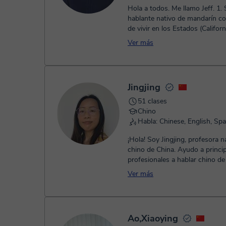
Hola a todos. Me llamo Jeff. 1. Soy un
hablante nativo de mandarín c
de vivir en los Estados (Californ
Oregón). Asistí a la universidad.
Ver más
Jingjing
51 clases
Chino
Habla: Chinese, English, Sp
¡Hola! Soy Jingjing, profesora n
chino de China. Ayudo a princip
profesionales a hablar chino d
natural y con confianza. Antes
Ver más
Ao,Xiaoying