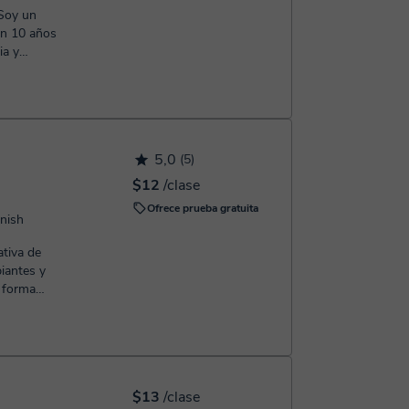
on 10 años
ia y
..
5,0
(5)
$12
/clase
Ofrece prueba gratuita
anish
ativa de
iantes y
e forma
...
$13
/clase