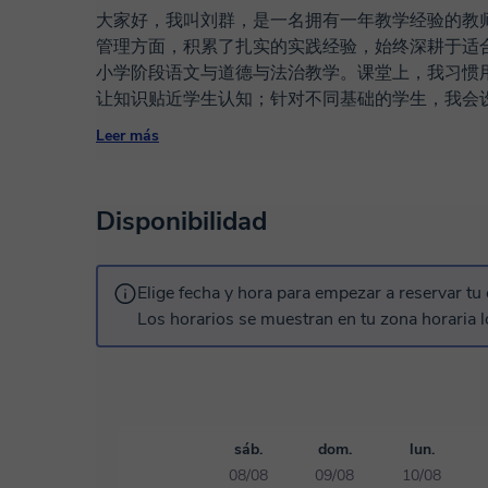
大家好，我叫刘群，是一名拥有一年教学经验的教
管理方面，积累了扎实的实践经验，始终深耕于适
小学阶段语文与道德与法治教学。课堂上，我习惯
让知识贴近学生认知；针对不同基础的学生，我会
活泼学生发挥创造力，帮助每个孩子找到学习自信
Leer más
反馈学生在校情况，也主动倾听家庭需求，形成家
的脚步。我会定期研读教育类书籍、观摩优质公开
会在备课中反复打磨教案，根据学生的课堂反应不
Disponibilidad
用爱心、耐心和责任心陪伴学生成长，而非单纯的
发光发热，用更专业的能力守护学生的成长之路，
造更优质的学习环境。感谢您给予我展示自己的机
Elige fecha y hora para empezar a reservar tu 
Los horarios se muestran en tu zona horaria l
sáb.
dom.
lun.
08/08
09/08
10/08