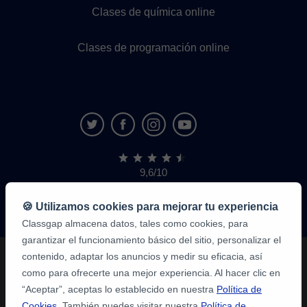
Clases de química online
Clases de programación online
9,6/10
1,339,284
opiniones
de
🍪 Utilizamos cookies para mejorar tu experiencia
alumnos
Classgap almacena datos, tales como cookies, para
garantizar el funcionamiento básico del sitio, personalizar el
contenido, adaptar los anuncios y medir su eficacia, así
como para ofrecerte una mejor experiencia. Al hacer clic en
“Aceptar”, aceptas lo establecido en nuestra
Política de
Cookies
. También puedes visitar nuestra
Política de