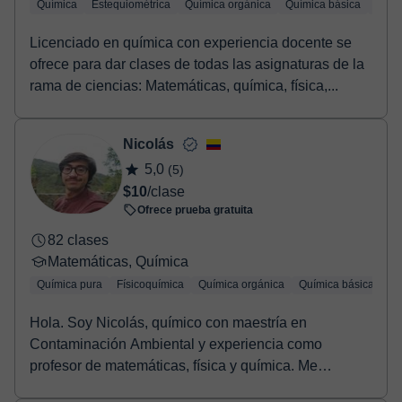
Química
Estequiométrica
Química orgánica
Química básica
Quími
Licenciado en química con experiencia docente se
ofrece para dar clases de todas las asignaturas de la
rama de ciencias: Matemáticas, química, física,...
Nicolás
5,0
(5)
$10
/clase
Ofrece prueba gratuita
82 clases
Matemáticas, Química
Química pura
Físicoquímica
Química orgánica
Química básica
Qu
Hola. Soy Nicolás, químico con maestría en
Contaminación Ambiental y experiencia como
profesor de matemáticas, física y química. Me
apasiona la enseña...