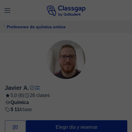
Profesores de química online
Javier A.
5,0 (6)
26 clases
Química
$ 11/
clase
Elegir día y reservar