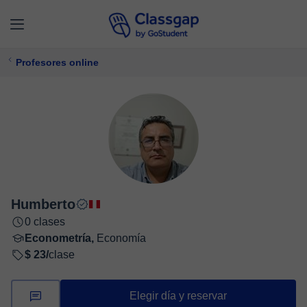
Profesores online
Humberto
0 clases
Econometría,
Economía
$ 23/
clase
Elegir día y reservar