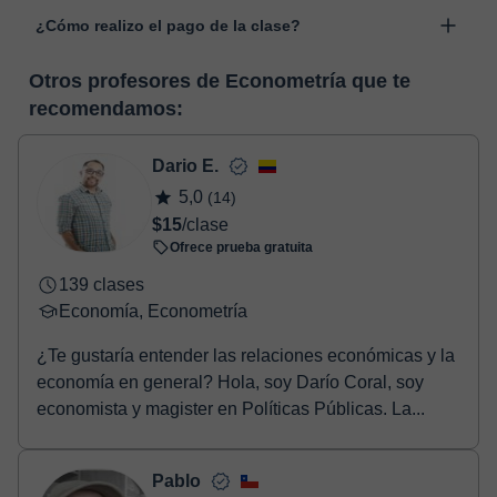
Las clases se realizan en el aula virtual de Classgap,
“Cambiar fecha”.
¿Cómo realizo el pago de la clase?
desarrollada para el ámbito formativo con muchas
funcionalidades específicas para ello, como el vídeo-chat, la
En el momento en que selecciones una clase o un pack de
pizarra virtual o el editor de textos a tiempo real. En el siguiente
Otros profesores de Econometría que te
horas, podrás realizar el pago mediante nuestro TPV virtual.
enlace puedes ver una demo del aula y conocerla:
Ver aula
recomendamos:
Tienes dos opciones para efectuar el pago:
virtual
- Tarjeta de crédito.
- Paypal.
Dario E.
Una vez realices el pago de la clase, recibirás un e-mail de
5,0
(14)
confirmación de la reserva.
$15
/clase
Ofrece prueba gratuita
139 clases
Economía, Econometría
¿Te gustaría entender las relaciones económicas y la
economía en general? Hola, soy Darío Coral, soy
economista y magister en Políticas Públicas. La...
Pablo