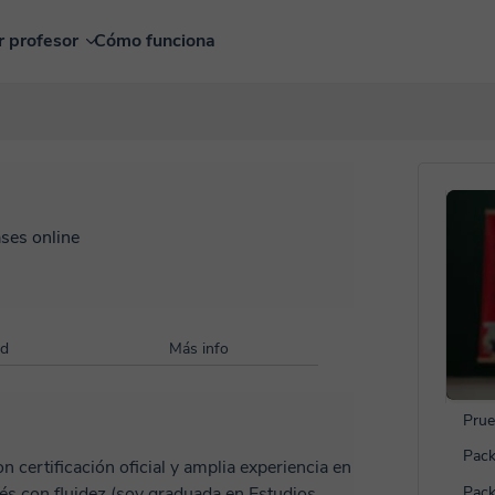
r profesor
Cómo funciona
ases online
ad
Más info
Prue
Pack
 certificación oficial y amplia experiencia en
lés con fluidez (soy graduada en Estudios
Pack