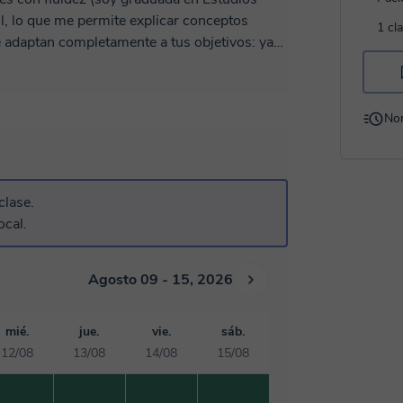
, lo que me permite explicar conceptos
1 cl
e adaptan completamente a tus objetivos: ya
 el examen HSK, mejorar tu conversación,
sis de estructuras gramaticales. Me apasiona
levante, integrando siempre aspectos
No
as no solo el "cómo", sino también el "por
nos y diseñar juntos tu plan de aprendizaje!
clase.
ocal.
Agosto 09 - 15, 2026
mié.
jue.
vie.
sáb.
12/08
13/08
14/08
15/08