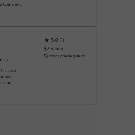
a China en
na ...
5,0
(1)
$7
/clase
Ofrece prueba gratuita
anish
 escalar
romper
or uno,
a cima...