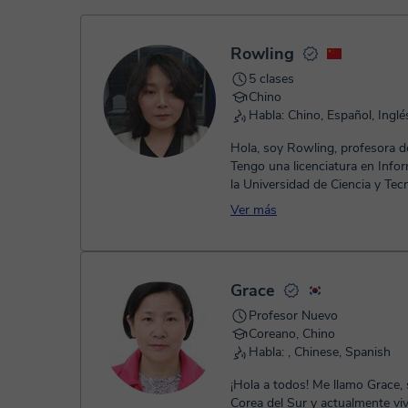
- Tarjeta de crédito.
- Paypal.
Una vez realices el pago de la clase, recibirás un e-mail de
Rowling
5 clases
Chino
Habla: Chino, Español, Inglé
Hola, soy Rowling, profesora d
Tengo una licenciatura en Info
la Universidad de Ciencia y Tec
Huazhong, en China. Hace ...
Ver más
Grace
Profesor Nuevo
Coreano, Chino
Habla: , Chinese, Spanish
¡Hola a todos! Me llamo Grace,
Corea del Sur y actualmente vi