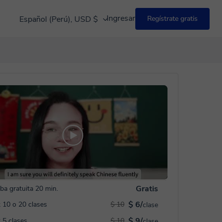
Ingresar
Español (Perú), USD $
Regístrate gratis
Gratis
ba gratuita 20 min.
$ 6/
 10 o 20 clases
$ 10
clase
$ 9/
 5 clases
$ 10
clase