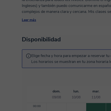
Ingleses) y también puedo comunicarme en español
complejos de manera clara y cercana. Mis clases s
sea que quieras dominar el pinyin, prepararte para
Leer más
aprender chino comercial o profundizar en el análi
hacer que el aprendizaje del idioma sea ameno y re
culturales de China y Occidente para que comprend
Disponibilidad
qué". ¡Te invito a una clase de prueba para conocer
Elige fecha y hora para empezar a reservar tu 
Los horarios se muestran en tu zona horaria l
dom.
lun.
mar.
09/08
10/08
11/08
00:00