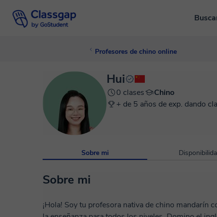
Busca
Profesores de chino online
Hui
0 clases
Chino
+ de 5 años de exp. dando cl
Sobre mi
Disponibilid
Sobre mi
¡Hola! Soy tu profesora nativa de chino mandarín con
la enseñanza para todos los niveles. Domino el ing