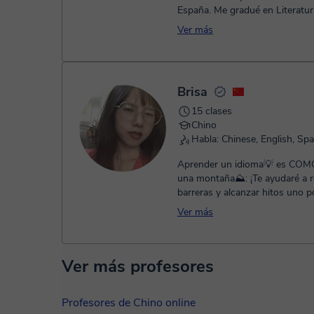
España. Me gradué en Literatur
Corea del Sur y he vivido en Chi
Ver más
Brisa
15 clases
Chino
Habla: Chinese, English, Sp
Aprender un idioma💡 es COMO
una montaña⛰︎: ¡Te ayudaré a 
barreras y alcanzar hitos uno p
hasta que finalmente llegues a l
Ver más
Ver más profesores
Profesores de Chino online