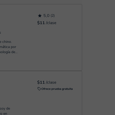
 confirmación de la reserva.
5,0
(2)
$11
/clase
s
e chino.
rmática por
nología de
$11
/clase
Ofrece prueba gratuita
 soy de
vo en