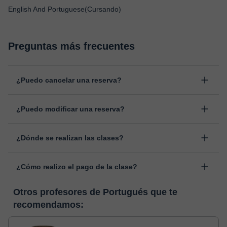
English And Portuguese(Cursando)
Preguntas más frecuentes
¿Puedo cancelar una reserva?
Sí, puedes cancelar una reserva hasta un máximo de 8 horas
¿Puedo modificar una reserva?
antes de la clase, indicando el motivo de cancelación.
Estudiaremos cada caso de forma personal para proceder a la
Sí, siempre puede surgir algún imprevisto, por lo que podrás
devolución del importe.
¿Dónde se realizan las clases?
cambiar la hora o el día de clase. Puedes hacerlo desde tu área
personal, dentro de "Clases programadas", en la opción
Las clases se realizan en el aula virtual de Classgap,
“Cambiar fecha”.
¿Cómo realizo el pago de la clase?
desarrollada para el ámbito formativo con muchas
funcionalidades específicas para ello, como el vídeo-chat, la
En el momento en que selecciones una clase o un pack de
pizarra virtual o el editor de textos a tiempo real. En el siguiente
Otros profesores de Portugués que te
horas, podrás realizar el pago mediante nuestro TPV virtual.
enlace puedes ver una demo del aula y conocerla:
Ver aula
recomendamos:
Tienes dos opciones para efectuar el pago:
virtual
- Tarjeta de crédito.
- Paypal.