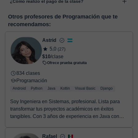
¿Cómo realizo el pago de la clase?
desarrollada para el ámbito formativo con muchas
funcionalidades específicas para ello, como el vídeo-chat, la
En el momento en que selecciones una clase o un pack de
pizarra virtual o el editor de textos a tiempo real. En el siguiente
Otros profesores de Programación que te
horas, podrás realizar el pago mediante nuestro TPV virtual.
enlace puedes ver una demo del aula y conocerla:
Ver aula
recomendamos:
Tienes dos opciones para efectuar el pago:
virtual
- Tarjeta de crédito.
- Paypal.
Astrid
Una vez realices el pago de la clase, recibirás un e-mail de
5,0
(27)
confirmación de la reserva.
$10
/clase
Ofrece prueba gratuita
834 clases
Programación
Android
Python
Java
Kotlin
Visual Basic
Django
Soy Ingeniera en Sistemas, profesional. Lista para
transformar tus proyectos académicos en éxitos
tangibles. Con 3 años de experiencia en Java con
And...
Rafael