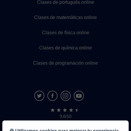
Clases de portugués online
Clases de matemáticas online
Clases de física online
Clases de química online
Clases de programación online
9,6/10
1,339,284
opiniones
de
🍪 Utilizamos cookies para mejorar tu experiencia