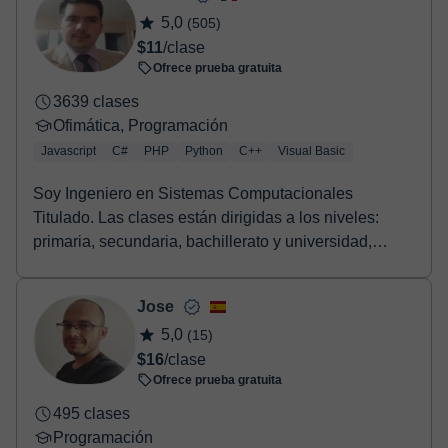
5,0
(505)
$11
/clase
Ofrece prueba gratuita
3639 clases
Ofimática, Programación
Javascript
C#
PHP
Python
C++
Visual Basic
Soy Ingeniero en Sistemas Computacionales
Titulado. Las clases están dirigidas a los niveles:
primaria, secundaria, bachillerato y universidad,
aunqu...
Jose
5,0
(15)
$16
/clase
Ofrece prueba gratuita
495 clases
Programación