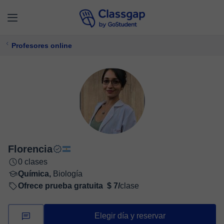
Profesores online
Florencia
0 clases
Química,
Biología
Ofrece prueba gratuita
$ 7/
clase
Elegir día y reservar