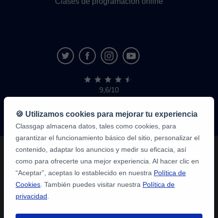
Clases de programación online
9,6/10
1,339,284
opiniones
de
🍪 Utilizamos cookies para mejorar tu experiencia
alumnos
Classgap almacena datos, tales como cookies, para
garantizar el funcionamiento básico del sitio, personalizar el
contenido, adaptar los anuncios y medir su eficacia, así
como para ofrecerte una mejor experiencia. Al hacer clic en
“Aceptar”, aceptas lo establecido en nuestra
Política de
Cookies
. También puedes visitar nuestra
Política de
privacidad
.