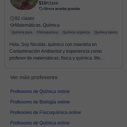
$10
/clase
Ofrece prueba gratuita
82 clases
Matemáticas, Química
Química pura
Físicoquímica
Química orgánica
Química básica
Qu
Hola. Soy Nicolás, químico con maestría en
Contaminación Ambiental y experiencia como
profesor de matemáticas, física y química. Me
apasiona la enseña...
Ver más profesores
Profesores de Química online
Profesores de Biología online
Profesores de Físicoquímica online
Profesores de Química online