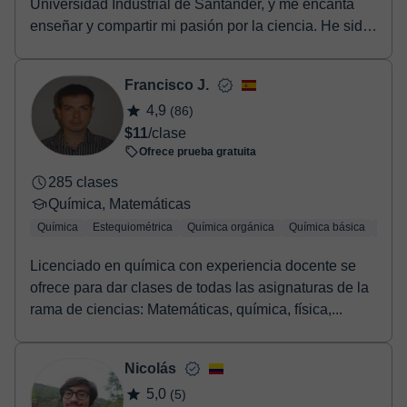
Universidad Industrial de Santander, y me encanta
enseñar y compartir mi pasión por la ciencia. He sido
tut...
Francisco J.
4,9
(86)
$11
/clase
Ofrece prueba gratuita
285 clases
Química, Matemáticas
Química
Estequiométrica
Química orgánica
Química básica
Quími
Licenciado en química con experiencia docente se
ofrece para dar clases de todas las asignaturas de la
rama de ciencias: Matemáticas, química, física,...
Nicolás
5,0
(5)