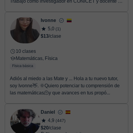
Trabajo como investigador en CONICET y docente en
U...
Ivonne
5,0
(1)
$13
/clase
10 clases
Matemáticas, Física
Física básica
Adiós al miedo a las Mate y ... Hola a tu nuevo tutor,
soy Ivonne👋. 🌞Quiero potenciar tu comprensión de
las matemáticas🫠y que avances en tus propó...
Daniel
4,9
(447)
$20
/clase