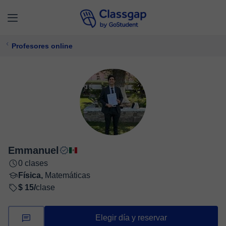
Profesores online
Emmanuel
0 clases
Física,
Matemáticas
$ 15/
clase
Elegir día y reservar