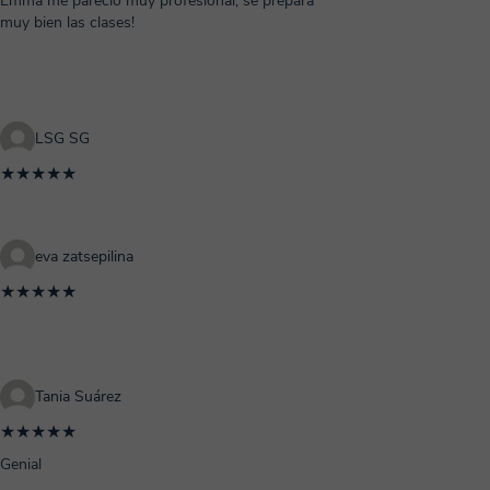
Emma me pareció muy profesional, se prepara
muy bien las clases!
LSG SG
★★★★★
eva zatsepilina
★★★★★
Tania Suárez
★★★★★
Genial