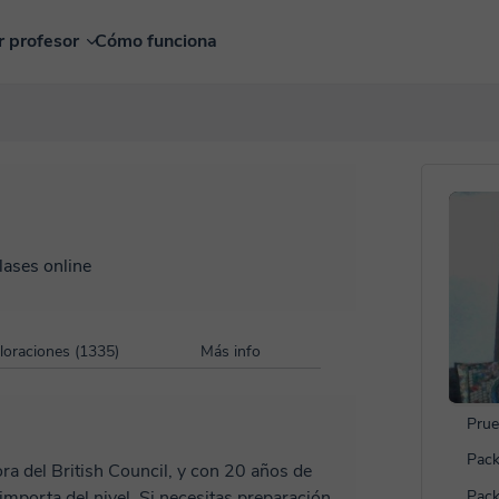
r profesor
Cómo funciona
lases online
loraciones (1335)
Más info
Prue
Pack
a del British Council, y con 20 años de
importa del nivel. Si necesitas preparación
Pack