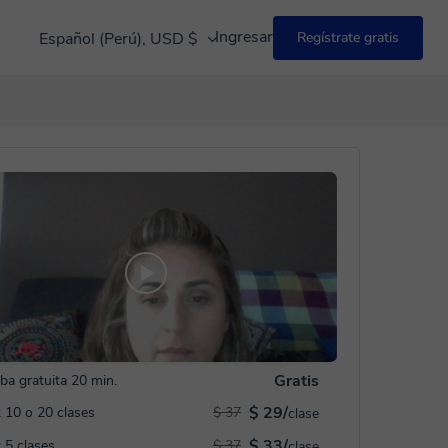
Ingresar
Español (Perú), USD $
Regístrate gratis
Gratis
ba gratuita 20 min.
$ 29/
 10 o 20 clases
$ 37
clase
$ 33/
 5 clases
$ 37
clase