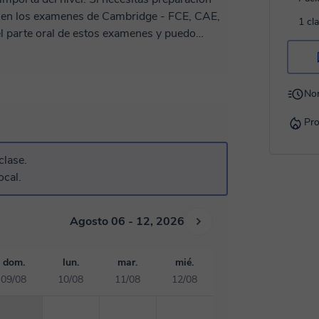
 en los examenes de Cambridge - FCE, CAE,
1 cl
 parte oral de estos examenes y puedo
 el oral. También si necesitas preparación
os trucos para aprobar este examén dificíl!
lar inglés - sin problema!
No
Pro
clase.
ocal.
Agosto 06 - 12, 2026
dom.
lun.
mar.
mié.
09/08
10/08
11/08
12/08