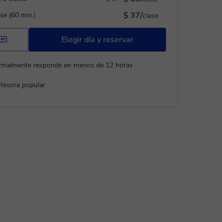
$ 37/
ase (60 min.)
clase
Elegir día y reservar
rmalmente responde en menos de 12 horas
fesora popular