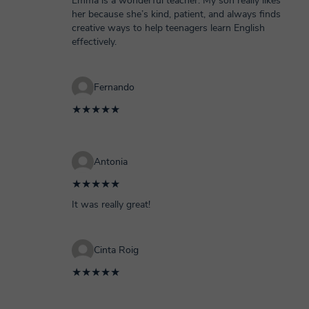
Emma is a wonderful teacher. My son really likes
her because she’s kind, patient, and always finds
creative ways to help teenagers learn English
effectively.
Fernando
★★★★★
Antonia
★★★★★
It was really great!
Cinta Roig
★★★★★