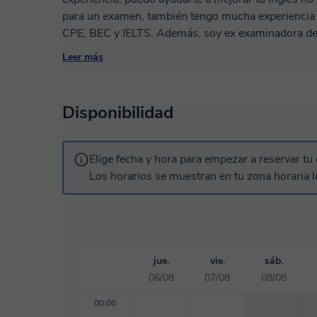
para un examen, también tengo mucha experiencia
CPE, BEC y IELTS. Además, soy ex examinadora del
enseñarte todo lo que tienes que hacer para aprobar
Leer más
para el EVAU/PAU te puedo ayudar. Conozco todos l
O si prefieres solo charlar un poco y enfocar en hab
Disponibilidad
Elige fecha y hora para empezar a reservar tu 
Los horarios se muestran en tu zona horaria l
jue.
vie.
sáb.
06/08
07/08
08/08
00:00